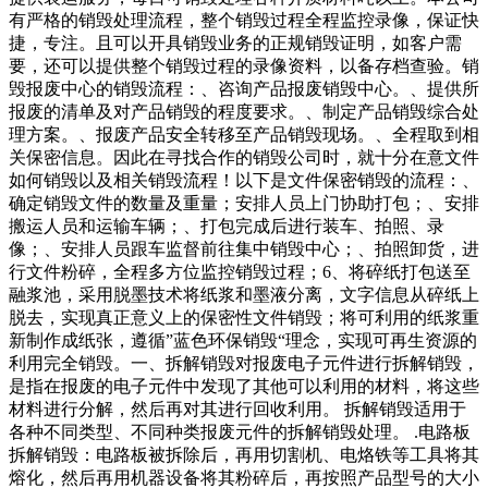
有严格的销毁处理流程，整个销毁过程全程监控录像，保证快
捷，专注。且可以开具销毁业务的正规销毁证明，如客户需
要，还可以提供整个销毁过程的录像资料，以备存档查验。销
毁报废中心的销毁流程：、咨询产品报废销毁中心。、提供所
报废的清单及对产品销毁的程度要求。、制定产品销毁综合处
理方案。、报废产品安全转移至产品销毁现场。、全程取到相
关保密信息。因此在寻找合作的销毁公司时，就十分在意文件
如何销毁以及相关销毁流程！以下是文件保密销毁的流程：、
确定销毁文件的数量及重量；安排人员上门协助打包；、安排
搬运人员和运输车辆；、打包完成后进行装车、拍照、录
像；、安排人员跟车监督前往集中销毁中心；、拍照卸货，进
行文件粉碎，全程多方位监控销毁过程；6、将碎纸打包送至
融浆池，采用脱墨技术将纸浆和墨液分离，文字信息从碎纸上
脱去，实现真正意义上的保密性文件销毁；将可利用的纸浆重
新制作成纸张，遵循”蓝色环保销毁“理念，实现可再生资源的
利用完全销毁。一、拆解销毁对报废电子元件进行拆解销毁，
是指在报废的电子元件中发现了其他可以利用的材料，将这些
材料进行分解，然后再对其进行回收利用。 拆解销毁适用于
各种不同类型、不同种类报废元件的拆解销毁处理。 .电路板
拆解销毁：电路板被拆除后，再用切割机、电烙铁等工具将其
熔化，然后再用机器设备将其粉碎后，再按照产品型号的大小