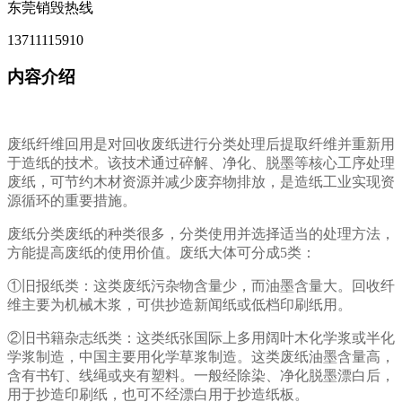
东莞销毁热线
13711115910
内容介绍
废纸纤维回用是对回收废纸进行分类处理后提取纤维并重新用
于造纸的技术。该技术通过碎解、净化、脱墨等核心工序处理
废纸，可节约木材资源并减少废弃物排放，是造纸工业实现资
源循环的重要措施。
废纸分类废纸的种类很多，分类使用并选择适当的处理方法，
方能提高废纸的使用价值。废纸大体可分成5类：
①旧报纸类：这类废纸污杂物含量少，而油墨含量大。回收纤
维主要为机械木浆，可供抄造新闻纸或低档印刷纸用。
②旧书籍杂志纸类：这类纸张国际上多用阔叶木化学浆或半化
学浆制造，中国主要用化学草浆制造。这类废纸油墨含量高，
含有书钉、线绳或夹有塑料。一般经除染、净化脱墨漂白后，
用于抄造印刷纸，也可不经漂白用于抄造纸板。