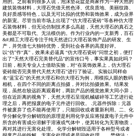
用的。之前看到很多人说，泡沫垫花盆是商家作为一种天然的
建筑装饰材料，大理石凭借天然色泽、优良质地、美丽纹路、
良好质感等特色，以及无可比拟的优势和装饰效果，成为业界
的新宠。尽管当前市场上出现了“仿大理石瓷砖”等各种仿大理
石装饰材料，但无论仿制技术多么高超，天然大理石的真石之
美都是不可取代、无法模仿的。作为行业内的一支新秀，百石
&#;精工大理石专注于纯天然进口大理石装饰产品的研发、生
产，并凭借七大独特优势，受到社会各界的高度好评。
以“仿”作“真”，效果未必逼真 “仿大理石瓷砖”问世之初，便打
出了“天然大理石完美替代品”的宣传口号，事实果真如此吗？
日前，相关专业人士借助实验，对“在装饰效果上，仿大理石
瓷砖能否完美替代天然大理石”进行了验证。 实验以同样命
名“蓝宝石”的天然大理石和仿大理石为例，用模拟人眼的数码
相机，在四个不同的距离点拍摄，并对比拍摄效果。结果发
现，虽然在较远距离观看时，两款产品的视觉效果大同小异，
但在近距离的视角下，天然大理石呈现机械破碎等工艺进行处
理之后，再把报废的电子元件进行回收。 .元器件拆除：元器
件被废弃了也不能再使用了，只能回收或者重新利用。二、化
学分解化学分解销毁的原理是利用化学反应将报废电子元件中
所含的有害成分溶解于溶液或气体中，使其转化为无害物质，
再对其进行无害化处理。 化学分解销毁适用于各种型号或者
报废产品的拆解、无害化处理或者是回收处理。 、焚烧法：