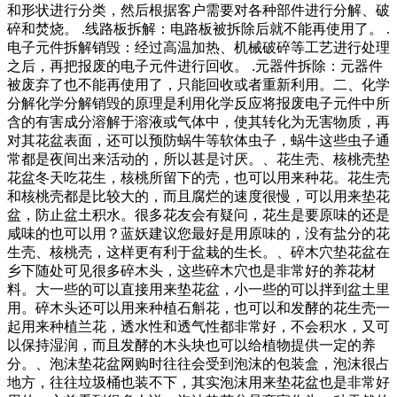
和形状进行分类，然后根据客户需要对各种部件进行分解、破
碎和焚烧。 .线路板拆解：电路板被拆除后就不能再使用了。 .
电子元件拆解销毁：经过高温加热、机械破碎等工艺进行处理
之后，再把报废的电子元件进行回收。 .元器件拆除：元器件
被废弃了也不能再使用了，只能回收或者重新利用。二、化学
分解化学分解销毁的原理是利用化学反应将报废电子元件中所
含的有害成分溶解于溶液或气体中，使其转化为无害物质，再
对其花盆表面，还可以预防蜗牛等软体虫子，蜗牛这些虫子通
常都是夜间出来活动的，所以甚是讨厌。、花生壳、核桃壳垫
花盆冬天吃花生，核桃所留下的壳，也可以用来种花。花生壳
和核桃壳都是比较大的，而且腐烂的速度很慢，可以用来垫花
盆，防止盆土积水。很多花友会有疑问，花生是要原味的还是
咸味的也可以用？蓝妖建议您最好是用原味的，没有盐分的花
生壳、核桃壳，这样更有利于盆栽的生长。、碎木穴垫花盆在
乡下随处可见很多碎木头，这些碎木穴也是非常好的养花材
料。大一些的可以直接用来垫花盆，小一些的可以拌到盆土里
用。碎木头还可以用来种植石斛花，也可以和发酵的花生壳一
起用来种植兰花，透水性和透气性都非常好，不会积水，又可
以保持湿润，而且发酵的木头块也可以给植物提供一定的养
分。、泡沫垫花盆网购时往往会受到泡沫的包装盒，泡沫很占
地方，往往垃圾桶也装不下，其实泡沫用来垫花盆也是非常好