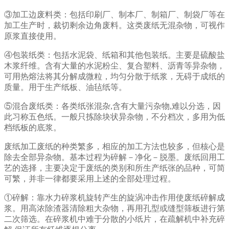
③加工边废料类：包括印刷厂、制本厂、制箱厂、制袋厂等在
加工生产时，裁切剩余边角废料。这类废纸无混杂物，可视作
原浆直接使用。
④包装纸类：包括水泥袋、纸箱和其他包装纸。主要是硫酸盐
木浆纤维。含有大量的水泥粉尘、复合塑料、沥青等异杂物，
可用热熔法将其分解成微粒，均匀分散于纸浆，无碍于成纸的
质量。用于生产纸板、油毡纸等。
⑤混合废纸类：各类纸张混杂,含有大量污杂物,难以分选，因
此习称五色纸。一般只拣除块状异杂物，不分档次，多用为低
档纸板的底浆。
废纸加工废纸的种类繁多，相应的加工方法也较多，但核心是
除去全部异杂物。基本过程为碎解－净化－脱墨。废纸回用工
艺的选择，主要决定于废纸的类别和所生产纸张的品种，可简
可繁，并非一律都要采用上述的全部处理过程。
①碎解：靠水力碎浆机旋转产生的旋涡冲击作用使废纸碎解成
浆。用高浓除渣器清除粗大杂物，再用孔型或缝型筛板进行第
二次筛选。在碎浆机中难于分散的小纸片，在疏解机中补充碎