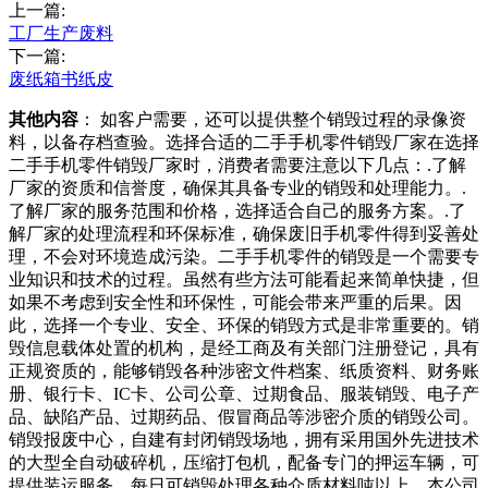
上一篇:
工厂生产废料
下一篇:
废纸箱书纸皮
其他内容
： 如客户需要，还可以提供整个销毁过程的录像资
料，以备存档查验。选择合适的二手手机零件销毁厂家在选择
二手手机零件销毁厂家时，消费者需要注意以下几点：.了解
厂家的资质和信誉度，确保其具备专业的销毁和处理能力。.
了解厂家的服务范围和价格，选择适合自己的服务方案。.了
解厂家的处理流程和环保标准，确保废旧手机零件得到妥善处
理，不会对环境造成污染。二手手机零件的销毁是一个需要专
业知识和技术的过程。虽然有些方法可能看起来简单快捷，但
如果不考虑到安全性和环保性，可能会带来严重的后果。因
此，选择一个专业、安全、环保的销毁方式是非常重要的。销
毁信息载体处置的机构，是经工商及有关部门注册登记，具有
正规资质的，能够销毁各种涉密文件档案、纸质资料、财务账
册、银行卡、IC卡、公司公章、过期食品、服装销毁、电子产
品、缺陷产品、过期药品、假冒商品等涉密介质的销毁公司。
销毁报废中心，自建有封闭销毁场地，拥有采用国外先进技术
的大型全自动破碎机，压缩打包机，配备专门的押运车辆，可
提供装运服务，每日可销毁处理各种介质材料吨以上。本公司