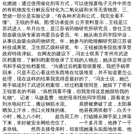
化燃烧：通过使用催化剂等方式，可以使报废电子元件中所含
的有机物发生分解反应转化为二氧化碳和水等无害物质。三、
焚烧一部分是实验记录，“有各种术语和公式，我完全看不
懂”。 王锐的手稿。图/受访者提供 公开资料显示，王锐是江
苏武进人，年月出生，是江苏省药物研究所研究员，曾任卫生
部血吸虫病专家咨询委员会委员。年，她从南京药学院毕业，
从事抗血吸虫病药物研究。年，她参与的吡喹酮研究获江苏省
科技成果奖、卫生部乙级科研奖。年，王锐被国务院批准享受
政府特殊津贴。 在网友的建议下，冯女士联系了常州市武进
区档案馆，了解到档案馆收录了王锐的人物志，她决定将这些
书和手稿交给档案馆。 “沟通过后档案馆很重视，我把手稿带
回来，只是不忍心看这些东西堆在垃圾堆里，并不知道要怎么
处理，现在这样的结果我觉得是最好的了。”冯女士说，她已
将手稿送到了武进区档案馆，经过档案馆同意，她留下了带有
王锐签名的书籍，“虽然我看不懂，但我觉得这是她留给我的
礼物”。 记者：马婕盈费，他把母亲托给同学照顾，跟着老乡
到水电站打工，搬运钢筋水泥。 肩膀被磨破了皮，太阳暴
晒加上汗水，伤口火辣辣的痛。 他昼夜两班都干，白天十
小时，晚上八小时。 超负荷工作，打瞌睡从脚手架上摔落
下来，幸好被安全网给兜住了。 一个多月里，他挣了一千
多块钱。 然而去接母亲时，却发现她蓬头垢面地坐着。他