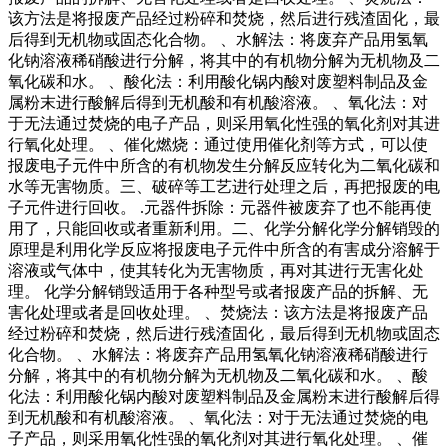
该方法是将报废产品经过粉碎和焚烧，然后进行残渣固化，最
后得到无机物或固态化合物。 、水解法：将废弃产品用氢氧
化钠溶液稀硝酸进行分解，将其中的有机物分解为无机物及二
氧化碳和水。 、酸化法：利用酸化锅内酸对废塑料制品及金
属粉末进行酸解后得到无机酸和有机酸溶液。 、氧化法：对
于无法通过焚烧的电子产品，则采用氧化性强的氧化剂对其进
行氧化处理。 、催化燃烧：通过使用催化剂等方式，可以使
报废电子元件中所含的有机物发生分解反应转化为二氧化碳和
水等无害物质。三、破碎等工艺进行处理之后，再把报废的电
子元件进行回收。 .元器件拆除：元器件被废弃了也不能再使
用了，只能回收或者重新利用。二、化学分解化学分解销毁的
原理是利用化学反应将报废电子元件中所含的有害成分溶解于
溶液或气体中，使其转化为无害物质，再对其进行无害化处
理。 化学分解销毁适用于各种型号或者报废产品的拆解、无
害化处理或者是回收处理。 、焚烧法：该方法是将报废产品
经过粉碎和焚烧，然后进行残渣固化，最后得到无机物或固态
化合物。 、水解法：将废弃产品用氢氧化钠溶液稀硝酸进行
分解，将其中的有机物分解为无机物及二氧化碳和水。 、酸
化法：利用酸化锅内酸对废塑料制品及金属粉末进行酸解后得
到无机酸和有机酸溶液。 、氧化法：对于无法通过焚烧的电
子产品，则采用氧化性强的氧化剂对其进行氧化处理。 、催