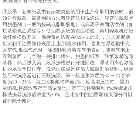
解,保证所有纤维逐根分离。
③脱墨：新闻纸及书籍杂志类废纸用于生产印刷用纸张时，必
须进行脱墨。最常用的方法有浮选法和洗涤法。浮选法脱墨是
用脱墨剂（一般为烧碱或脂肪酸皂）或非离子表面活性剂（如
烷基聚氧乙烯醚等）使油墨从纸的表面松脱，再用碎浆机使纸
的纤维松散开来，保持浆的浓度在0.9～2.0%时，加入絮聚助
剂沉积于油墨微粒表面上,起到疏水作用。当浆在浮选槽中充
入空气,形成气泡时，油墨颗粒附着在气泡表面，随着气泡上
浮到浆面，与气泡一并排出槽外。脱墨的纸浆，经纸浆精选除
渣器，然后进入第二段浮选槽进行纤维回收。浮渣用离心浓缩
机脱水后予以排弃。洗涤法脱墨是将加入脱墨剂的浆料，经螺
旋压榨洗涤器进行三段洗涤。第一段进浆浓度为3.5%,出浆浓
度为20～25%；第二段将浆稀释至2%，经高浓压力筛、重力
浓缩机,将高浓浆存于高浓浆池；第三段将稀释到4%,经螺旋压
榨洗涤器洗涤后浓度为20%。至此浆中的油墨颗粒大部分可以
被排除于浆外。