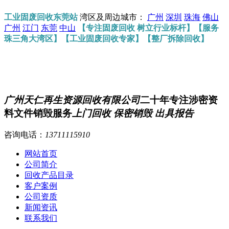
工业固废回收东莞站
湾区及周边城市：
广州
深圳
珠海
佛山
广州
江门
东莞
中山
【专注固废回收 树立行业标杆】【服务
珠三角大湾区】【工业固废回收专家】【整厂拆除回收】
广州天仁再生资源回收有限公司
二十年专注涉密资
料文件销毁服务
上门回收 保密销毁 出具报告
咨询电话：
13711115910
网站首页
公司简介
回收产品目录
客户案例
公司资质
新闻资讯
联系我们