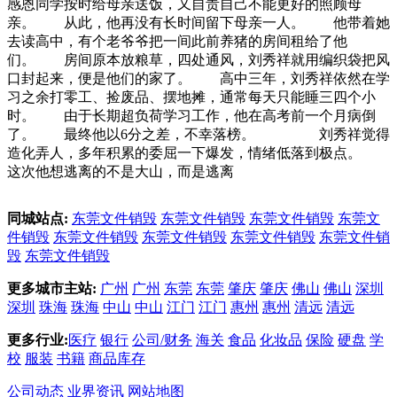
感恩同学按时给母亲送饭，又自责自己不能更好的照顾母
亲。 从此，他再没有长时间留下母亲一人。 他带着她
去读高中，有个老爷爷把一间此前养猪的房间租给了他
们。 房间原本放粮草，四处通风，刘秀祥就用编织袋把风
口封起来，便是他们的家了。 高中三年，刘秀祥依然在学
习之余打零工、捡废品、摆地摊，通常每天只能睡三四个小
时。 由于长期超负荷学习工作，他在高考前一个月病倒
了。 最终他以6分之差，不幸落榜。 刘秀祥觉得
造化弄人，多年积累的委屈一下爆发，情绪低落到极点。
这次他想逃离的不是大山，而是逃离
同城站点:
东莞文件销毁
东莞文件销毁
东莞文件销毁
东莞文
件销毁
东莞文件销毁
东莞文件销毁
东莞文件销毁
东莞文件销
毁
东莞文件销毁
更多城市主站:
广州
广州
东莞
东莞
肇庆
肇庆
佛山
佛山
深圳
深圳
珠海
珠海
中山
中山
江门
江门
惠州
惠州
清远
清远
更多行业:
医疗
银行
公司/财务
海关
食品
化妆品
保险
硬盘
学
校
服装
书籍
商品库存
公司动态
业界资讯
网站地图