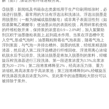
解（图1）,保证所有纤维逐根分离。
③脱墨：新闻纸及书籍杂志类废纸用于生产印刷用纸张时，必
须进行脱墨。最常用的方法有浮选法和洗涤法。浮选法脱墨是
用脱墨剂（一般为烧碱或脂肪酸皂）或非离子表面活性剂（如
烷基聚氧乙烯醚等）使油墨从纸的表面松脱，再用碎浆机使纸
的纤维松散开来，保持浆的浓度在0.9～2.0%时，加入絮聚助
剂沉积于油墨微粒表面上,起到疏水作用。当浆在浮选槽中充
入空气,形成气泡时，油墨颗粒附着在气泡表面，随着气泡上
浮到浆面，与气泡一并排出槽外。脱墨的纸浆，经纸浆精选除
渣器，然后进入第二段浮选槽进行纤维回收。浮渣用离心浓缩
机脱水后予以排弃。洗涤法脱墨是将加入脱墨剂的浆料，经螺
旋压榨洗涤器进行三段洗涤。第一段进浆浓度为3.5%,出浆浓
度为20～25%；第二段将浆稀释至2%，经高浓压力筛、重力
浓缩机,将高浓浆存于高浓浆池；第三段将稀释到4%,经螺旋压
榨洗涤器洗涤后浓度为20%。至此浆中的油墨颗粒大部分可以
被排除于浆外。