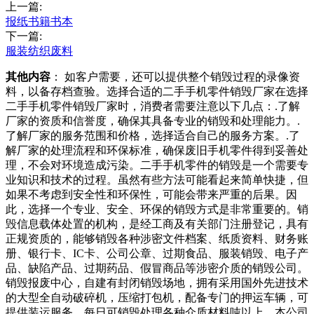
上一篇:
报纸书籍书本
下一篇:
服装纺织废料
其他内容
： 如客户需要，还可以提供整个销毁过程的录像资
料，以备存档查验。选择合适的二手手机零件销毁厂家在选择
二手手机零件销毁厂家时，消费者需要注意以下几点：.了解
厂家的资质和信誉度，确保其具备专业的销毁和处理能力。.
了解厂家的服务范围和价格，选择适合自己的服务方案。.了
解厂家的处理流程和环保标准，确保废旧手机零件得到妥善处
理，不会对环境造成污染。二手手机零件的销毁是一个需要专
业知识和技术的过程。虽然有些方法可能看起来简单快捷，但
如果不考虑到安全性和环保性，可能会带来严重的后果。因
此，选择一个专业、安全、环保的销毁方式是非常重要的。销
毁信息载体处置的机构，是经工商及有关部门注册登记，具有
正规资质的，能够销毁各种涉密文件档案、纸质资料、财务账
册、银行卡、IC卡、公司公章、过期食品、服装销毁、电子产
品、缺陷产品、过期药品、假冒商品等涉密介质的销毁公司。
销毁报废中心，自建有封闭销毁场地，拥有采用国外先进技术
的大型全自动破碎机，压缩打包机，配备专门的押运车辆，可
提供装运服务，每日可销毁处理各种介质材料吨以上。本公司