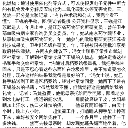
化燃烧：通过使用催化剂等方式，可以使报废电子元件中所含
的有机物发生分解反应转化为二氧化碳和水等无害物质。三、
焚烧一部分是实验记录，“有各种术语和公式，我完全看不
懂”。 王锐的手稿。图/受访者提供 公开资料显示，王锐是江
苏武进人，年月出生，是江苏省药物研究所研究员，曾任卫生
部血吸虫病专家咨询委员会委员。年，她从南京药学院毕业，
从事抗血吸虫病药物研究。年，她参与的吡喹酮研究获江苏省
科技成果奖、卫生部乙级科研奖。年，王锐被国务院批准享受
政府特殊津贴。 在网友的建议下，冯女士联系了常州市武进
区档案馆，了解到档案馆收录了王锐的人物志，她决定将这些
书和手稿交给档案馆。 “沟通过后档案馆很重视，我把手稿带
回来，只是不忍心看这些东西堆在垃圾堆里，并不知道要怎么
处理，现在这样的结果我觉得是最好的了。”冯女士说，她已
将手稿送到了武进区档案馆，经过档案馆同意，她留下了带有
王锐签名的书籍，“虽然我看不懂，但我觉得这是她留给我的
礼物”。 记者：马婕盈费，他把母亲托给同学照顾，跟着老乡
到水电站打工，搬运钢筋水泥。 肩膀被磨破了皮，太阳暴
晒加上汗水，伤口火辣辣的痛。 他昼夜两班都干，白天十
小时，晚上八小时。 超负荷工作，打瞌睡从脚手架上摔落
下来，幸好被安全网给兜住了。 一个多月里，他挣了一千
多块钱。 然而去接母亲时，却发现她蓬头垢面地坐着。他