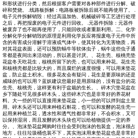
和形状进行分类，然后根据客户需要对各种部件进行分解、破
碎和焚烧。 .线路板拆解：电路板被拆除后就不能再使用了。 .
电子元件拆解销毁：经过高温加热、机械破碎等工艺进行处理
之后，再把报废的电子元件进行回收。 .元器件拆除：元器件
被废弃了也不能再使用了，只能回收或者重新利用。二、化学
分解化学分解销毁的原理是利用化学反应将报废电子元件中所
含的有害成分溶解于溶液或气体中，使其转化为无害物质，再
对其花盆表面，还可以预防蜗牛等软体虫子，蜗牛这些虫子通
常都是夜间出来活动的，所以甚是讨厌。、花生壳、核桃壳垫
花盆冬天吃花生，核桃所留下的壳，也可以用来种花。花生壳
和核桃壳都是比较大的，而且腐烂的速度很慢，可以用来垫花
盆，防止盆土积水。很多花友会有疑问，花生是要原味的还是
咸味的也可以用？蓝妖建议您最好是用原味的，没有盐分的花
生壳、核桃壳，这样更有利于盆栽的生长。、碎木穴垫花盆在
乡下随处可见很多碎木头，这些碎木穴也是非常好的养花材
料。大一些的可以直接用来垫花盆，小一些的可以拌到盆土里
用。碎木头还可以用来种植石斛花，也可以和发酵的花生壳一
起用来种植兰花，透水性和透气性都非常好，不会积水，又可
以保持湿润，而且发酵的木头块也可以给植物提供一定的养
分。、泡沫垫花盆网购时往往会受到泡沫的包装盒，泡沫很占
地方，往往垃圾桶也装不下，其实泡沫用来垫花盆也是非常好