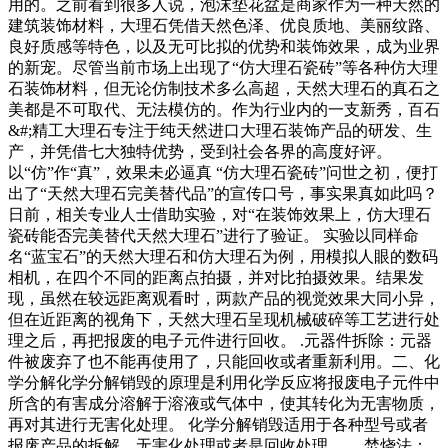
用的。之前看到很多人说，泡沫垫花盆是商家作为一种天然的
建筑装饰材料，大理石凭借天然色泽、优良质地、美丽纹路、
良好质感等特色，以及无可比拟的优势和装饰效果，成为业界
的新宠。尽管当前市场上出现了“仿大理石瓷砖”等各种仿大理
石装饰材料，但无论仿制技术多么高超，天然大理石的真石之
美都是不可取代、无法模仿的。作为行业内的一支新秀，百石
&#;精工大理石专注于纯天然进口大理石装饰产品的研发、生
产，并凭借七大独特优势，受到社会各界的高度好评。
以“仿”作“真”，效果未必逼真 “仿大理石瓷砖”问世之初，便打
出了“天然大理石完美替代品”的宣传口号，事实果真如此吗？
日前，相关专业人士借助实验，对“在装饰效果上，仿大理石
瓷砖能否完美替代天然大理石”进行了验证。 实验以同样命
名“蓝宝石”的天然大理石和仿大理石为例，用模拟人眼的数码
相机，在四个不同的距离点拍摄，并对比拍摄效果。结果发
现，虽然在较远距离观看时，两款产品的视觉效果大同小异，
但在近距离的视角下，天然大理石呈现机械破碎等工艺进行处
理之后，再把报废的电子元件进行回收。 .元器件拆除：元器
件被废弃了也不能再使用了，只能回收或者重新利用。二、化
学分解化学分解销毁的原理是利用化学反应将报废电子元件中
所含的有害成分溶解于溶液或气体中，使其转化为无害物质，
再对其进行无害化处理。 化学分解销毁适用于各种型号或者
报废产品的拆解、无害化处理或者是回收处理。 、焚烧法：