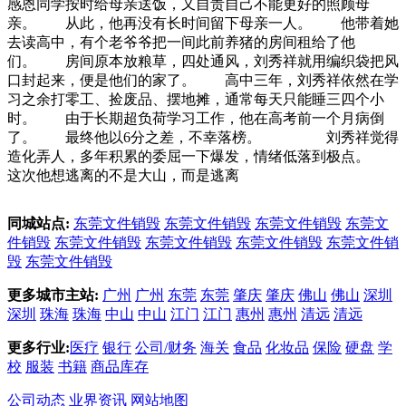
感恩同学按时给母亲送饭，又自责自己不能更好的照顾母
亲。 从此，他再没有长时间留下母亲一人。 他带着她
去读高中，有个老爷爷把一间此前养猪的房间租给了他
们。 房间原本放粮草，四处通风，刘秀祥就用编织袋把风
口封起来，便是他们的家了。 高中三年，刘秀祥依然在学
习之余打零工、捡废品、摆地摊，通常每天只能睡三四个小
时。 由于长期超负荷学习工作，他在高考前一个月病倒
了。 最终他以6分之差，不幸落榜。 刘秀祥觉得
造化弄人，多年积累的委屈一下爆发，情绪低落到极点。
这次他想逃离的不是大山，而是逃离
同城站点:
东莞文件销毁
东莞文件销毁
东莞文件销毁
东莞文
件销毁
东莞文件销毁
东莞文件销毁
东莞文件销毁
东莞文件销
毁
东莞文件销毁
更多城市主站:
广州
广州
东莞
东莞
肇庆
肇庆
佛山
佛山
深圳
深圳
珠海
珠海
中山
中山
江门
江门
惠州
惠州
清远
清远
更多行业:
医疗
银行
公司/财务
海关
食品
化妆品
保险
硬盘
学
校
服装
书籍
商品库存
公司动态
业界资讯
网站地图