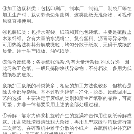
③加工边废料类：包括印刷厂、制本厂、制箱厂、制袋厂等在
加工生产时，裁切剩余边角废料。这类废纸无混杂物，可视作
原浆直接使用。
④包装纸类：包括水泥袋、纸箱和其他包装纸。主要是硫酸盐
木浆纤维。含有大量的水泥粉尘、复合塑料、沥青等异杂物，
可用热熔法将其分解成微粒，均匀分散于纸浆，无碍于成纸的
质量。用于生产纸板、油毡纸等。
⑤混合废纸类：各类纸张混杂,含有大量污杂物,难以分选，因
此习称五色纸。一般只拣除块状异杂物，不分档次，多用为低
档纸板的底浆。
废纸加工废纸的种类繁多，相应的加工方法也较多，但核心是
除去全部异杂物。基本过程为碎解－净化－脱墨。废纸回用工
艺的选择，主要决定于废纸的类别和所生产纸张的品种，可简
可繁，并非一律都要采用上述的全部处理过程。
①碎解：靠水力碎浆机旋转产生的旋涡冲击作用使废纸碎解成
浆。用高浓除渣器清除粗大杂物，再用孔型或缝型筛板进行第
二次筛选。在碎浆机中难于分散的小纸片，在疏解机中补充碎