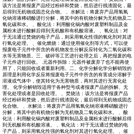
该方法是将报废产品经过粉碎和焚烧，然后进行残渣固化，最
后得到无机物或固态化合物。 、水解法：将废弃产品用氢氧
化钠溶液稀硝酸进行分解，将其中的有机物分解为无机物及二
氧化碳和水。 、酸化法：利用酸化锅内酸对废塑料制品及金
属粉末进行酸解后得到无机酸和有机酸溶液。 、氧化法：对
于无法通过焚烧的电子产品，则采用氧化性强的氧化剂对其进
行氧化处理。 、催化燃烧：通过使用催化剂等方式，可以使
报废电子元件中所含的有机物发生分解反应转化为二氧化碳和
水等无害物质。三、破碎等工艺进行处理之后，再把报废的电
子元件进行回收。 .元器件拆除：元器件被废弃了也不能再使
用了，只能回收或者重新利用。二、化学分解化学分解销毁的
原理是利用化学反应将报废电子元件中所含的有害成分溶解于
溶液或气体中，使其转化为无害物质，再对其进行无害化处
理。 化学分解销毁适用于各种型号或者报废产品的拆解、无
害化处理或者是回收处理。 、焚烧法：该方法是将报废产品
经过粉碎和焚烧，然后进行残渣固化，最后得到无机物或固态
化合物。 、水解法：将废弃产品用氢氧化钠溶液稀硝酸进行
分解，将其中的有机物分解为无机物及二氧化碳和水。 、酸
化法：利用酸化锅内酸对废塑料制品及金属粉末进行酸解后得
到无机酸和有机酸溶液。 、氧化法：对于无法通过焚烧的电
子产品，则采用氧化性强的氧化剂对其进行氧化处理。 、催