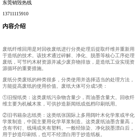
东莞销毁热线
13711115910
内容介绍
废纸纤维回用是对回收废纸进行分类处理后提取纤维并重新用
于造纸的技术。该技术通过碎解、净化、脱墨等核心工序处理
废纸，可节约木材资源并减少废弃物排放，是造纸工业实现资
源循环的重要措施。
废纸分类废纸的种类很多，分类使用并选择适当的处理方法，
方能提高废纸的使用价值。废纸大体可分成5类：
①旧报纸类：这类废纸污杂物含量少，而油墨含量大。回收纤
维主要为机械木浆，可供抄造新闻纸或低档印刷纸用。
②旧书籍杂志纸类：这类纸张国际上多用阔叶木化学浆或半化
学浆制造，中国主要用化学草浆制造。这类废纸油墨含量高，
含有书钉、线绳或夹有塑料。一般经除染、净化脱墨漂白后，
用于抄造印刷纸，也可不经漂白用于抄造纸板。