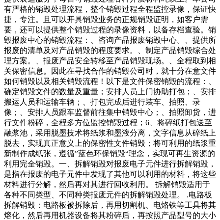
有严格的销毁处理流程，整个销毁过程全程监控录像，保证快
捷，专注。且可以开具销毁业务的正规销毁证明，如客户需
要，还可以提供整个销毁过程的录像资料，以备存档查验。销
毁报废中心的销毁流程：、咨询产品报废销毁中心。、提供所
报废的清单及对产品销毁的程度要求。、制定产品销毁综合处
理方案。、报废产品安全转移至产品销毁现场。、全程取到相
关保密信息。因此在寻找合作的销毁公司时，就十分在意文件
如何销毁以及相关销毁流程！以下是文件保密销毁的流程：、
确定销毁文件的数量及重量；安排人员上门协助打包；、安排
搬运人员和运输车辆；、打包完成后进行装车、拍照、录
像；、安排人员跟车监督前往集中销毁中心；、拍照卸货，进
行文件粉碎，全程多方位监控销毁过程；6、将碎纸打包送至
融浆池，采用脱墨技术将纸浆和墨液分离，文字信息从碎纸上
脱去，实现真正意义上的保密性文件销毁；将可利用的纸浆重
新制作成纸张，遵循”蓝色环保销毁“理念，实现可再生资源的
利用完全销毁。一、拆解销毁对报废电子元件进行拆解销毁，
是指在报废的电子元件中发现了其他可以利用的材料，将这些
材料进行分解，然后再对其进行回收利用。 拆解销毁适用于
各种不同类型、不同种类报废元件的拆解销毁处理。 .电路板
拆解销毁：电路板被拆除后，再用切割机、电烙铁等工具将其
熔化，然后再用机器设备将其粉碎后，再按照产品型号的大小