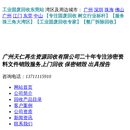
工业固废回收东莞站
湾区及周边城市：
广州
深圳
珠海
佛山
广州
江门
东莞
中山
【专注固废回收 树立行业标杆】【服务
珠三角大湾区】【工业固废回收专家】【整厂拆除回收】
广州天仁再生资源回收有限公司
二十年专注涉密资
料文件销毁服务
上门回收 保密销毁 出具报告
咨询电话：
13711115910
网站首页
公司简介
回收产品目录
客户案例
公司资质
新闻资讯
联系我们