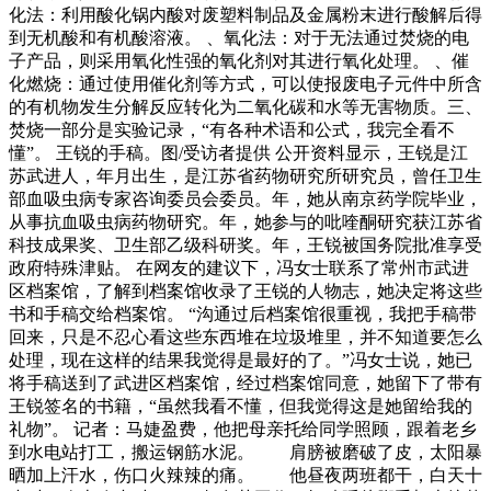
化法：利用酸化锅内酸对废塑料制品及金属粉末进行酸解后得
到无机酸和有机酸溶液。 、氧化法：对于无法通过焚烧的电
子产品，则采用氧化性强的氧化剂对其进行氧化处理。 、催
化燃烧：通过使用催化剂等方式，可以使报废电子元件中所含
的有机物发生分解反应转化为二氧化碳和水等无害物质。三、
焚烧一部分是实验记录，“有各种术语和公式，我完全看不
懂”。 王锐的手稿。图/受访者提供 公开资料显示，王锐是江
苏武进人，年月出生，是江苏省药物研究所研究员，曾任卫生
部血吸虫病专家咨询委员会委员。年，她从南京药学院毕业，
从事抗血吸虫病药物研究。年，她参与的吡喹酮研究获江苏省
科技成果奖、卫生部乙级科研奖。年，王锐被国务院批准享受
政府特殊津贴。 在网友的建议下，冯女士联系了常州市武进
区档案馆，了解到档案馆收录了王锐的人物志，她决定将这些
书和手稿交给档案馆。 “沟通过后档案馆很重视，我把手稿带
回来，只是不忍心看这些东西堆在垃圾堆里，并不知道要怎么
处理，现在这样的结果我觉得是最好的了。”冯女士说，她已
将手稿送到了武进区档案馆，经过档案馆同意，她留下了带有
王锐签名的书籍，“虽然我看不懂，但我觉得这是她留给我的
礼物”。 记者：马婕盈费，他把母亲托给同学照顾，跟着老乡
到水电站打工，搬运钢筋水泥。 肩膀被磨破了皮，太阳暴
晒加上汗水，伤口火辣辣的痛。 他昼夜两班都干，白天十