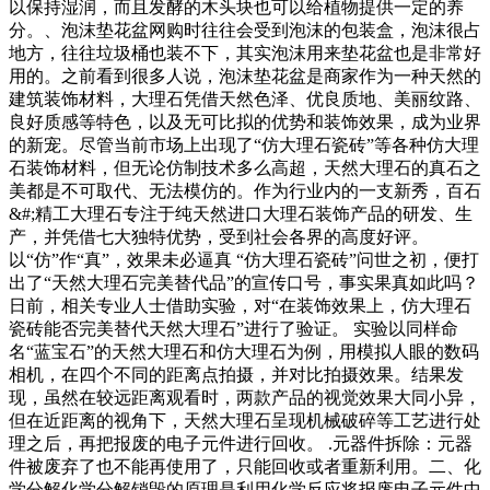
以保持湿润，而且发酵的木头块也可以给植物提供一定的养
分。、泡沫垫花盆网购时往往会受到泡沫的包装盒，泡沫很占
地方，往往垃圾桶也装不下，其实泡沫用来垫花盆也是非常好
用的。之前看到很多人说，泡沫垫花盆是商家作为一种天然的
建筑装饰材料，大理石凭借天然色泽、优良质地、美丽纹路、
良好质感等特色，以及无可比拟的优势和装饰效果，成为业界
的新宠。尽管当前市场上出现了“仿大理石瓷砖”等各种仿大理
石装饰材料，但无论仿制技术多么高超，天然大理石的真石之
美都是不可取代、无法模仿的。作为行业内的一支新秀，百石
&#;精工大理石专注于纯天然进口大理石装饰产品的研发、生
产，并凭借七大独特优势，受到社会各界的高度好评。
以“仿”作“真”，效果未必逼真 “仿大理石瓷砖”问世之初，便打
出了“天然大理石完美替代品”的宣传口号，事实果真如此吗？
日前，相关专业人士借助实验，对“在装饰效果上，仿大理石
瓷砖能否完美替代天然大理石”进行了验证。 实验以同样命
名“蓝宝石”的天然大理石和仿大理石为例，用模拟人眼的数码
相机，在四个不同的距离点拍摄，并对比拍摄效果。结果发
现，虽然在较远距离观看时，两款产品的视觉效果大同小异，
但在近距离的视角下，天然大理石呈现机械破碎等工艺进行处
理之后，再把报废的电子元件进行回收。 .元器件拆除：元器
件被废弃了也不能再使用了，只能回收或者重新利用。二、化
学分解化学分解销毁的原理是利用化学反应将报废电子元件中