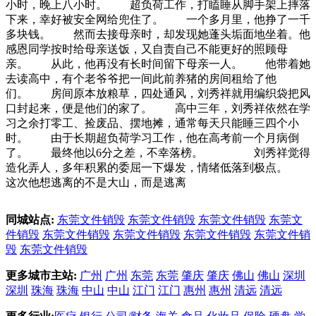
小时，晚上八小时。 超负荷工作，打瞌睡从脚手架上摔落
下来，幸好被安全网给兜住了。 一个多月里，他挣了一千
多块钱。 然而去接母亲时，却发现她蓬头垢面地坐着。他
感恩同学按时给母亲送饭，又自责自己不能更好的照顾母
亲。 从此，他再没有长时间留下母亲一人。 他带着她
去读高中，有个老爷爷把一间此前养猪的房间租给了他
们。 房间原本放粮草，四处通风，刘秀祥就用编织袋把风
口封起来，便是他们的家了。 高中三年，刘秀祥依然在学
习之余打零工、捡废品、摆地摊，通常每天只能睡三四个小
时。 由于长期超负荷学习工作，他在高考前一个月病倒
了。 最终他以6分之差，不幸落榜。 刘秀祥觉得
造化弄人，多年积累的委屈一下爆发，情绪低落到极点。
这次他想逃离的不是大山，而是逃离
同城站点:
东莞文件销毁
东莞文件销毁
东莞文件销毁
东莞文
件销毁
东莞文件销毁
东莞文件销毁
东莞文件销毁
东莞文件销
毁
东莞文件销毁
更多城市主站:
广州
广州
东莞
东莞
肇庆
肇庆
佛山
佛山
深圳
深圳
珠海
珠海
中山
中山
江门
江门
惠州
惠州
清远
清远