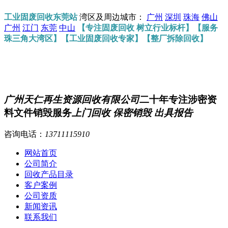
工业固废回收东莞站
湾区及周边城市：
广州
深圳
珠海
佛山
广州
江门
东莞
中山
【专注固废回收 树立行业标杆】【服务
珠三角大湾区】【工业固废回收专家】【整厂拆除回收】
广州天仁再生资源回收有限公司
二十年专注涉密资
料文件销毁服务
上门回收 保密销毁 出具报告
咨询电话：
13711115910
网站首页
公司简介
回收产品目录
客户案例
公司资质
新闻资讯
联系我们