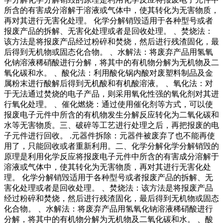
所含的有害成分溶解于溶液或气体中，使其转化为无害物质，
再对其进行无害化处理。 化学分解销毁适用于各种型号或者
报废产品的拆解、无害化处理或者是回收处理。 、焚烧法：
该方法是将报废产品经过粉碎和焚烧，然后进行残渣固化，最
后得到无机物或固态化合物。 、水解法：将废弃产品用氢氧
化钠溶液稀硝酸进行分解，将其中的有机物分解为无机物及二
氧化碳和水。 、酸化法：利用酸化锅内酸对废塑料制品及金
属粉末进行酸解后得到无机酸和有机酸溶液。 、氧化法：对
于无法通过焚烧的电子产品，则采用氧化性强的氧化剂对其进
行氧化处理。 、催化燃烧：通过使用催化剂等方式，可以使
报废电子元件中所含的有机物发生分解反应转化为二氧化碳和
水等无害物质。三、破碎等工艺进行处理之后，再把报废的电
子元件进行回收。 .元器件拆除：元器件被废弃了也不能再使
用了，只能回收或者重新利用。二、化学分解化学分解销毁的
原理是利用化学反应将报废电子元件中所含的有害成分溶解于
溶液或气体中，使其转化为无害物质，再对其进行无害化处
理。 化学分解销毁适用于各种型号或者报废产品的拆解、无
害化处理或者是回收处理。 、焚烧法：该方法是将报废产品
经过粉碎和焚烧，然后进行残渣固化，最后得到无机物或固态
化合物。 、水解法：将废弃产品用氢氧化钠溶液稀硝酸进行
分解，将其中的有机物分解为无机物及二氧化碳和水。 、酸