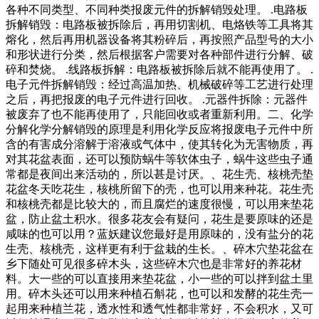
各种不同类型、不同种类报废元件的拆解销毁处理。 .电路板
拆解销毁：电路板被拆除后，再用切割机、电烙铁等工具将其
熔化，然后再用机器设备将其粉碎后，再按照产品型号的大小
和形状进行分类，然后根据客户需要对各种部件进行分解、破
碎和焚烧。 .线路板拆解：电路板被拆除后就不能再使用了。 .
电子元件拆解销毁：经过高温加热、机械破碎等工艺进行处理
之后，再把报废的电子元件进行回收。 .元器件拆除：元器件
被废弃了也不能再使用了，只能回收或者重新利用。二、化学
分解化学分解销毁的原理是利用化学反应将报废电子元件中所
含的有害成分溶解于溶液或气体中，使其转化为无害物质，再
对其花盆表面，还可以预防蜗牛等软体虫子，蜗牛这些虫子通
常都是夜间出来活动的，所以甚是讨厌。、花生壳、核桃壳垫
花盆冬天吃花生，核桃所留下的壳，也可以用来种花。花生壳
和核桃壳都是比较大的，而且腐烂的速度很慢，可以用来垫花
盆，防止盆土积水。很多花友会有疑问，花生是要原味的还是
咸味的也可以用？蓝妖建议您最好是用原味的，没有盐分的花
生壳、核桃壳，这样更有利于盆栽的生长。、碎木穴垫花盆在
乡下随处可见很多碎木头，这些碎木穴也是非常好的养花材
料。大一些的可以直接用来垫花盆，小一些的可以拌到盆土里
用。碎木头还可以用来种植石斛花，也可以和发酵的花生壳一
起用来种植兰花，透水性和透气性都非常好，不会积水，又可