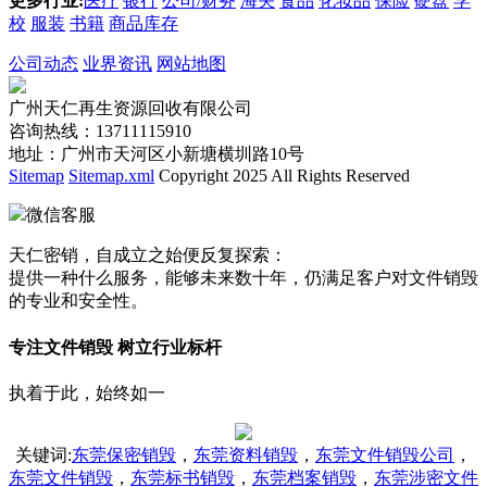
更多行业:
医疗
银行
公司/财务
海关
食品
化妆品
保险
硬盘
学
校
服装
书籍
商品库存
公司动态
业界资讯
网站地图
广州天仁再生资源回收有限公司
咨询热线：13711115910
地址：广州市天河区小新塘横圳路10号
Sitemap
Sitemap.xml
Copyright 2025 All Rights Reserved
微信客服
天仁密销，自成立之始便反复探索：
提供一种什么服务，能够未来数十年，仍满足客户对文件销毁
的专业和安全性。
专注文件销毁 树立行业标杆
执着于此，始终如一
关键词
:
东莞保密销毁
，
东莞资料销毁
，
东莞文件销毁公司
，
东莞文件销毁
，
东莞标书销毁
，
东莞档案销毁
，
东莞涉密文件