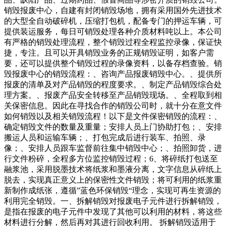
销毁报废中心，自建有封闭销毁场地，拥有采用国外先进技术
的大型全自动破碎机，压缩打包机，配备专门的押运车辆，可
提供装运服务，每日可销毁处理各种介质材料吨以上。本公司
有严格的销毁处理流程，整个销毁过程全程监控录像，保证快
捷，专注。且可以开具销毁业务的正规销毁证明，如客户需
要，还可以提供整个销毁过程的录像资料，以备存档查验。销
毁报废中心的销毁流程：、咨询产品报废销毁中心。、提供所
报废的清单及对产品销毁的程度要求。、制定产品销毁综合处
理方案。、报废产品安全转移至产品销毁现场。、全程取到相
关保密信息。因此在寻找合作的销毁公司时，就十分在意文件
如何销毁以及相关销毁流程！以下是文件保密销毁的流程：、
确定销毁文件的数量及重量；安排人员上门协助打包；、安排
搬运人员和运输车辆；、打包完成后进行装车、拍照、录
像；、安排人员跟车监督前往集中销毁中心；、拍照卸货，进
行文件粉碎，全程多方位监控销毁过程；6、将碎纸打包送至
融浆池，采用脱墨技术将纸浆和墨液分离，文字信息从碎纸上
脱去，实现真正意义上的保密性文件销毁；将可利用的纸浆重
新制作成纸张，遵循”蓝色环保销毁“理念，实现可再生资源的
利用完全销毁。一、拆解销毁对报废电子元件进行拆解销毁，
是指在报废的电子元件中发现了其他可以利用的材料，将这些
材料进行分解，然后再对其进行回收利用。 拆解销毁适用于