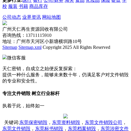
更多行业:
医疗
银行
公司/财务
海关
食品
化妆品
保险
硬盘
学
校
服装
书籍
商品库存
公司动态
业界资讯
网站地图
广州天仁再生资源回收有限公司
咨询热线：13711115910
地址：广州市天河区小新塘横圳路10号
Sitemap
Sitemap.xml
Copyright 2025 All Rights Reserved
微信客服
天仁密销，自成立之始便反复探索：
提供一种什么服务，能够未来数十年，仍满足客户对文件销毁
的专业和安全性。
专注文件销毁 树立行业标杆
执着于此，始终如一
关键词
:
东莞保密销毁
，
东莞资料销毁
，
东莞文件销毁公司
，
东莞文件销毁
，
东莞标书销毁
，
东莞档案销毁
，
东莞涉密文件