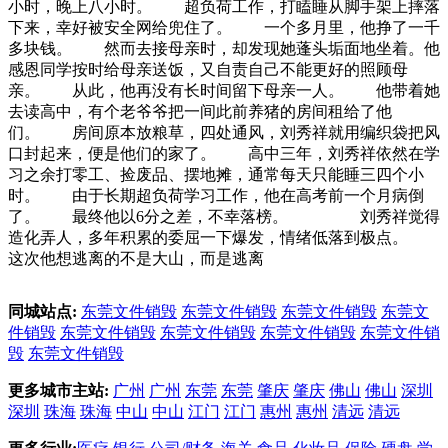
小时，晚上八小时。 超负荷工作，打瞌睡从脚手架上摔落
下来，幸好被安全网给兜住了。 一个多月里，他挣了一千
多块钱。 然而去接母亲时，却发现她蓬头垢面地坐着。他
感恩同学按时给母亲送饭，又自责自己不能更好的照顾母
亲。 从此，他再没有长时间留下母亲一人。 他带着她
去读高中，有个老爷爷把一间此前养猪的房间租给了他
们。 房间原本放粮草，四处通风，刘秀祥就用编织袋把风
口封起来，便是他们的家了。 高中三年，刘秀祥依然在学
习之余打零工、捡废品、摆地摊，通常每天只能睡三四个小
时。 由于长期超负荷学习工作，他在高考前一个月病倒
了。 最终他以6分之差，不幸落榜。 刘秀祥觉得
造化弄人，多年积累的委屈一下爆发，情绪低落到极点。
这次他想逃离的不是大山，而是逃离
同城站点:
东莞文件销毁
东莞文件销毁
东莞文件销毁
东莞文
件销毁
东莞文件销毁
东莞文件销毁
东莞文件销毁
东莞文件销
毁
东莞文件销毁
更多城市主站:
广州
广州
东莞
东莞
肇庆
肇庆
佛山
佛山
深圳
深圳
珠海
珠海
中山
中山
江门
江门
惠州
惠州
清远
清远