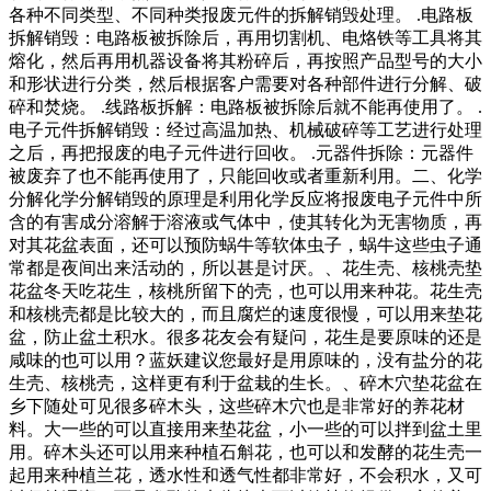
各种不同类型、不同种类报废元件的拆解销毁处理。 .电路板
拆解销毁：电路板被拆除后，再用切割机、电烙铁等工具将其
熔化，然后再用机器设备将其粉碎后，再按照产品型号的大小
和形状进行分类，然后根据客户需要对各种部件进行分解、破
碎和焚烧。 .线路板拆解：电路板被拆除后就不能再使用了。 .
电子元件拆解销毁：经过高温加热、机械破碎等工艺进行处理
之后，再把报废的电子元件进行回收。 .元器件拆除：元器件
被废弃了也不能再使用了，只能回收或者重新利用。二、化学
分解化学分解销毁的原理是利用化学反应将报废电子元件中所
含的有害成分溶解于溶液或气体中，使其转化为无害物质，再
对其花盆表面，还可以预防蜗牛等软体虫子，蜗牛这些虫子通
常都是夜间出来活动的，所以甚是讨厌。、花生壳、核桃壳垫
花盆冬天吃花生，核桃所留下的壳，也可以用来种花。花生壳
和核桃壳都是比较大的，而且腐烂的速度很慢，可以用来垫花
盆，防止盆土积水。很多花友会有疑问，花生是要原味的还是
咸味的也可以用？蓝妖建议您最好是用原味的，没有盐分的花
生壳、核桃壳，这样更有利于盆栽的生长。、碎木穴垫花盆在
乡下随处可见很多碎木头，这些碎木穴也是非常好的养花材
料。大一些的可以直接用来垫花盆，小一些的可以拌到盆土里
用。碎木头还可以用来种植石斛花，也可以和发酵的花生壳一
起用来种植兰花，透水性和透气性都非常好，不会积水，又可