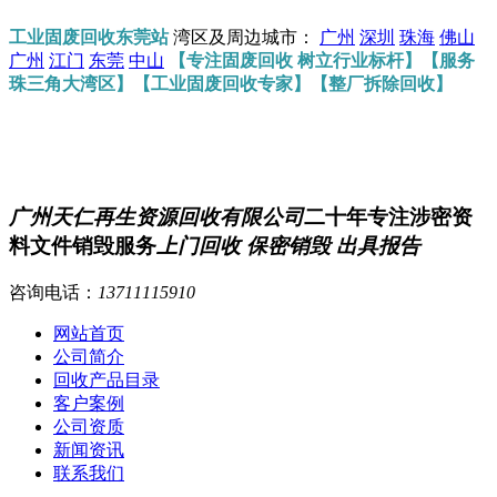
工业固废回收东莞站
湾区及周边城市：
广州
深圳
珠海
佛山
广州
江门
东莞
中山
【专注固废回收 树立行业标杆】【服务
珠三角大湾区】【工业固废回收专家】【整厂拆除回收】
广州天仁再生资源回收有限公司
二十年专注涉密资
料文件销毁服务
上门回收 保密销毁 出具报告
咨询电话：
13711115910
网站首页
公司简介
回收产品目录
客户案例
公司资质
新闻资讯
联系我们