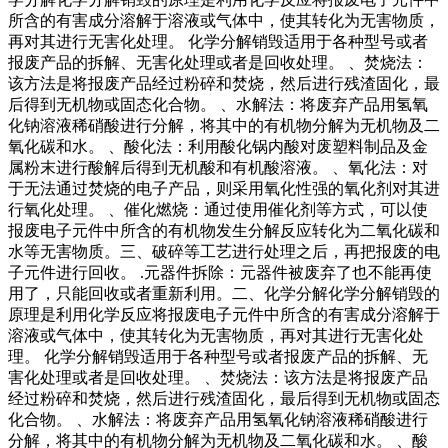
所含的有害成分溶解于溶液或气体中，使其转化为无害物质，
再对其进行无害化处理。 化学分解销毁适用于各种型号或者
报废产品的拆解、无害化处理或者是回收处理。 、焚烧法：
该方法是将报废产品经过粉碎和焚烧，然后进行残渣固化，最
后得到无机物或固态化合物。 、水解法：将废弃产品用氢氧
化钠溶液稀硝酸进行分解，将其中的有机物分解为无机物及二
氧化碳和水。 、酸化法：利用酸化锅内酸对废塑料制品及金
属粉末进行酸解后得到无机酸和有机酸溶液。 、氧化法：对
于无法通过焚烧的电子产品，则采用氧化性强的氧化剂对其进
行氧化处理。 、催化燃烧：通过使用催化剂等方式，可以使
报废电子元件中所含的有机物发生分解反应转化为二氧化碳和
水等无害物质。三、破碎等工艺进行处理之后，再把报废的电
子元件进行回收。 .元器件拆除：元器件被废弃了也不能再使
用了，只能回收或者重新利用。二、化学分解化学分解销毁的
原理是利用化学反应将报废电子元件中所含的有害成分溶解于
溶液或气体中，使其转化为无害物质，再对其进行无害化处
理。 化学分解销毁适用于各种型号或者报废产品的拆解、无
害化处理或者是回收处理。 、焚烧法：该方法是将报废产品
经过粉碎和焚烧，然后进行残渣固化，最后得到无机物或固态
化合物。 、水解法：将废弃产品用氢氧化钠溶液稀硝酸进行
分解，将其中的有机物分解为无机物及二氧化碳和水。 、酸