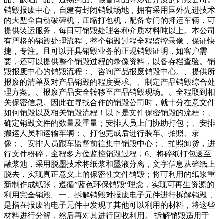
销毁报废中心，自建有封闭销毁场地，拥有采用国外先进技术
的大型全自动破碎机，压缩打包机，配备专门的押运车辆，可
提供装运服务，每日可销毁处理各种介质材料吨以上。本公司
有严格的销毁处理流程，整个销毁过程全程监控录像，保证快
捷，专注。且可以开具销毁业务的正规销毁证明，如客户需
要，还可以提供整个销毁过程的录像资料，以备存档查验。销
毁报废中心的销毁流程：、咨询产品报废销毁中心。、提供所
报废的清单及对产品销毁的程度要求。、制定产品销毁综合处
理方案。、报废产品安全转移至产品销毁现场。、全程取到相
关保密信息。因此在寻找合作的销毁公司时，就十分在意文件
如何销毁以及相关销毁流程！以下是文件保密销毁的流程：、
确定销毁文件的数量及重量；安排人员上门协助打包；、安排
搬运人员和运输车辆；、打包完成后进行装车、拍照、录
像；、安排人员跟车监督前往集中销毁中心；、拍照卸货，进
行文件粉碎，全程多方位监控销毁过程；6、将碎纸打包送至
融浆池，采用脱墨技术将纸浆和墨液分离，文字信息从碎纸上
脱去，实现真正意义上的保密性文件销毁；将可利用的纸浆重
新制作成纸张，遵循”蓝色环保销毁“理念，实现可再生资源的
利用完全销毁。一、拆解销毁对报废电子元件进行拆解销毁，
是指在报废的电子元件中发现了其他可以利用的材料，将这些
材料进行分解，然后再对其进行回收利用。 拆解销毁适用于