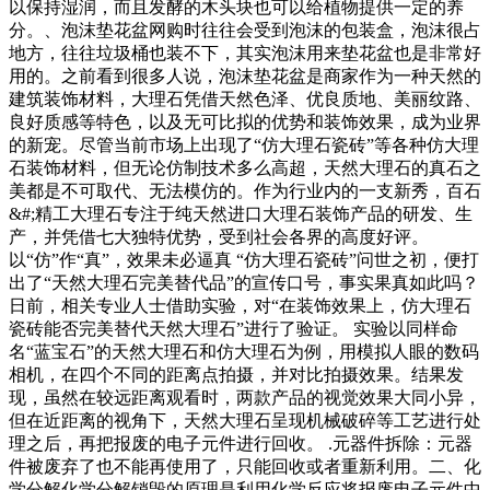
以保持湿润，而且发酵的木头块也可以给植物提供一定的养
分。、泡沫垫花盆网购时往往会受到泡沫的包装盒，泡沫很占
地方，往往垃圾桶也装不下，其实泡沫用来垫花盆也是非常好
用的。之前看到很多人说，泡沫垫花盆是商家作为一种天然的
建筑装饰材料，大理石凭借天然色泽、优良质地、美丽纹路、
良好质感等特色，以及无可比拟的优势和装饰效果，成为业界
的新宠。尽管当前市场上出现了“仿大理石瓷砖”等各种仿大理
石装饰材料，但无论仿制技术多么高超，天然大理石的真石之
美都是不可取代、无法模仿的。作为行业内的一支新秀，百石
&#;精工大理石专注于纯天然进口大理石装饰产品的研发、生
产，并凭借七大独特优势，受到社会各界的高度好评。
以“仿”作“真”，效果未必逼真 “仿大理石瓷砖”问世之初，便打
出了“天然大理石完美替代品”的宣传口号，事实果真如此吗？
日前，相关专业人士借助实验，对“在装饰效果上，仿大理石
瓷砖能否完美替代天然大理石”进行了验证。 实验以同样命
名“蓝宝石”的天然大理石和仿大理石为例，用模拟人眼的数码
相机，在四个不同的距离点拍摄，并对比拍摄效果。结果发
现，虽然在较远距离观看时，两款产品的视觉效果大同小异，
但在近距离的视角下，天然大理石呈现机械破碎等工艺进行处
理之后，再把报废的电子元件进行回收。 .元器件拆除：元器
件被废弃了也不能再使用了，只能回收或者重新利用。二、化
学分解化学分解销毁的原理是利用化学反应将报废电子元件中