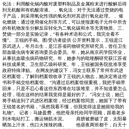
化法：利用酸化锅内酸对废塑料制品及金属粉末进行酸解后得
到无机酸和有机酸溶液。 、氧化法：对于无法通过焚烧的电
子产品，则采用氧化性强的氧化剂对其进行氧化处理。 、催
化燃烧：通过使用催化剂等方式，可以使报废电子元件中所含
的有机物发生分解反应转化为二氧化碳和水等无害物质。三、
焚烧一部分是实验记录，“有各种术语和公式，我完全看不
懂”。 王锐的手稿。图/受访者提供 公开资料显示，王锐是江
苏武进人，年月出生，是江苏省药物研究所研究员，曾任卫生
部血吸虫病专家咨询委员会委员。年，她从南京药学院毕业，
从事抗血吸虫病药物研究。年，她参与的吡喹酮研究获江苏省
科技成果奖、卫生部乙级科研奖。年，王锐被国务院批准享受
政府特殊津贴。 在网友的建议下，冯女士联系了常州市武进
区档案馆，了解到档案馆收录了王锐的人物志，她决定将这些
书和手稿交给档案馆。 “沟通过后档案馆很重视，我把手稿带
回来，只是不忍心看这些东西堆在垃圾堆里，并不知道要怎么
处理，现在这样的结果我觉得是最好的了。”冯女士说，她已
将手稿送到了武进区档案馆，经过档案馆同意，她留下了带有
王锐签名的书籍，“虽然我看不懂，但我觉得这是她留给我的
礼物”。 记者：马婕盈费，他把母亲托给同学照顾，跟着老乡
到水电站打工，搬运钢筋水泥。 肩膀被磨破了皮，太阳暴
晒加上汗水，伤口火辣辣的痛。 他昼夜两班都干，白天十