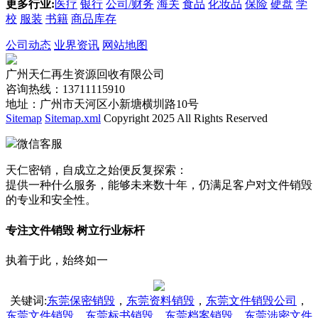
更多行业:
医疗
银行
公司/财务
海关
食品
化妆品
保险
硬盘
学
校
服装
书籍
商品库存
公司动态
业界资讯
网站地图
广州天仁再生资源回收有限公司
咨询热线：13711115910
地址：广州市天河区小新塘横圳路10号
Sitemap
Sitemap.xml
Copyright 2025 All Rights Reserved
微信客服
天仁密销，自成立之始便反复探索：
提供一种什么服务，能够未来数十年，仍满足客户对文件销毁
的专业和安全性。
专注文件销毁 树立行业标杆
执着于此，始终如一
关键词
:
东莞保密销毁
，
东莞资料销毁
，
东莞文件销毁公司
，
东莞文件销毁
，
东莞标书销毁
，
东莞档案销毁
，
东莞涉密文件