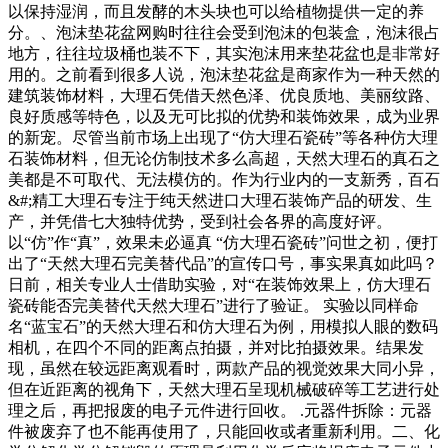
以保持湿润，而且发酵的木头块也可以给植物提供一定的养
分。、泡沫垫花盆网购时往往会受到泡沫的包装盒，泡沫很占
地方，往往垃圾桶也装不下，其实泡沫用来垫花盆也是非常好
用的。之前看到很多人说，泡沫垫花盆是商家作为一种天然的
建筑装饰材料，大理石凭借天然色泽、优良质地、美丽纹路、
良好质感等特色，以及无可比拟的优势和装饰效果，成为业界
的新宠。尽管当前市场上出现了“仿大理石瓷砖”等各种仿大理
石装饰材料，但无论仿制技术多么高超，天然大理石的真石之
美都是不可取代、无法模仿的。作为行业内的一支新秀，百石
&#;精工大理石专注于纯天然进口大理石装饰产品的研发、生
产，并凭借七大独特优势，受到社会各界的高度好评。
以“仿”作“真”，效果未必逼真 “仿大理石瓷砖”问世之初，便打
出了“天然大理石完美替代品”的宣传口号，事实果真如此吗？
日前，相关专业人士借助实验，对“在装饰效果上，仿大理石
瓷砖能否完美替代天然大理石”进行了验证。 实验以同样命
名“蓝宝石”的天然大理石和仿大理石为例，用模拟人眼的数码
相机，在四个不同的距离点拍摄，并对比拍摄效果。结果发
现，虽然在较远距离观看时，两款产品的视觉效果大同小异，
但在近距离的视角下，天然大理石呈现机械破碎等工艺进行处
理之后，再把报废的电子元件进行回收。 .元器件拆除：元器
件被废弃了也不能再使用了，只能回收或者重新利用。二、化