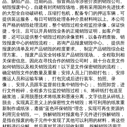
品、缺陷产品、过期药品、假冒商品等涉密介质的销毁公司。
销毁报废中心，自建有封闭销毁场地，拥有采用国外先进技术
的大型全自动破碎机，压缩打包机，配备专门的押运车辆，可
提供装运服务，每日可销毁处理各种介质材料吨以上。本公司
有严格的销毁处理流程，整个销毁过程全程监控录像，保证快
捷，专注。且可以开具销毁业务的正规销毁证明，如客户需
要，还可以提供整个销毁过程的录像资料，以备存档查验。销
毁报废中心的销毁流程：、咨询产品报废销毁中心。、提供所
报废的清单及对产品销毁的程度要求。、制定产品销毁综合处
理方案。、报废产品安全转移至产品销毁现场。、全程取到相
关保密信息。因此在寻找合作的销毁公司时，就十分在意文件
如何销毁以及相关销毁流程！以下是文件保密销毁的流程：、
确定销毁文件的数量及重量；安排人员上门协助打包；、安排
搬运人员和运输车辆；、打包完成后进行装车、拍照、录
像；、安排人员跟车监督前往集中销毁中心；、拍照卸货，进
行文件粉碎，全程多方位监控销毁过程；6、将碎纸打包送至
融浆池，采用脱墨技术将纸浆和墨液分离，文字信息从碎纸上
脱去，实现真正意义上的保密性文件销毁；将可利用的纸浆重
新制作成纸张，遵循”蓝色环保销毁“理念，实现可再生资源的
利用完全销毁。一、拆解销毁对报废电子元件进行拆解销毁，
是指在报废的电子元件中发现了其他可以利用的材料，将这些
材料进行分解，然后再对其进行回收利用。 拆解销毁适用于