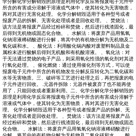
学分解化学分解销毁的原理是利用化学反应将报废电子元件中
所含的有害成分溶解于溶液或气体中，使其转化为无害物质，
再对其进行无害化处理。 化学分解销毁适用于各种型号或者
报废产品的拆解、无害化处理或者是回收处理。 、焚烧法：
该方法是将报废产品经过粉碎和焚烧，然后进行残渣固化，最
后得到无机物或固态化合物。 、水解法：将废弃产品用氢氧
化钠溶液稀硝酸进行分解，将其中的有机物分解为无机物及二
氧化碳和水。 、酸化法：利用酸化锅内酸对废塑料制品及金
属粉末进行酸解后得到无机酸和有机酸溶液。 、氧化法：对
于无法通过焚烧的电子产品，则采用氧化性强的氧化剂对其进
行氧化处理。 、催化燃烧：通过使用催化剂等方式，可以使
报废电子元件中所含的有机物发生分解反应转化为二氧化碳和
水等无害物质。三、破碎等工艺进行处理之后，再把报废的电
子元件进行回收。 .元器件拆除：元器件被废弃了也不能再使
用了，只能回收或者重新利用。二、化学分解化学分解销毁的
原理是利用化学反应将报废电子元件中所含的有害成分溶解于
溶液或气体中，使其转化为无害物质，再对其进行无害化处
理。 化学分解销毁适用于各种型号或者报废产品的拆解、无
害化处理或者是回收处理。 、焚烧法：该方法是将报废产品
经过粉碎和焚烧，然后进行残渣固化，最后得到无机物或固态
化合物。 、水解法：将废弃产品用氢氧化钠溶液稀硝酸进行
分解，将其中的有机物分解为无机物及二氧化碳和水。 、酸