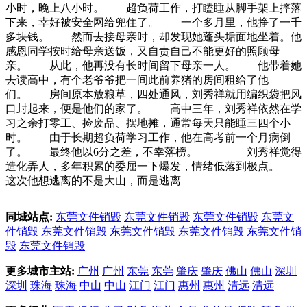
小时，晚上八小时。 超负荷工作，打瞌睡从脚手架上摔落
下来，幸好被安全网给兜住了。 一个多月里，他挣了一千
多块钱。 然而去接母亲时，却发现她蓬头垢面地坐着。他
感恩同学按时给母亲送饭，又自责自己不能更好的照顾母
亲。 从此，他再没有长时间留下母亲一人。 他带着她
去读高中，有个老爷爷把一间此前养猪的房间租给了他
们。 房间原本放粮草，四处通风，刘秀祥就用编织袋把风
口封起来，便是他们的家了。 高中三年，刘秀祥依然在学
习之余打零工、捡废品、摆地摊，通常每天只能睡三四个小
时。 由于长期超负荷学习工作，他在高考前一个月病倒
了。 最终他以6分之差，不幸落榜。 刘秀祥觉得
造化弄人，多年积累的委屈一下爆发，情绪低落到极点。
这次他想逃离的不是大山，而是逃离
同城站点:
东莞文件销毁
东莞文件销毁
东莞文件销毁
东莞文
件销毁
东莞文件销毁
东莞文件销毁
东莞文件销毁
东莞文件销
毁
东莞文件销毁
更多城市主站:
广州
广州
东莞
东莞
肇庆
肇庆
佛山
佛山
深圳
深圳
珠海
珠海
中山
中山
江门
江门
惠州
惠州
清远
清远