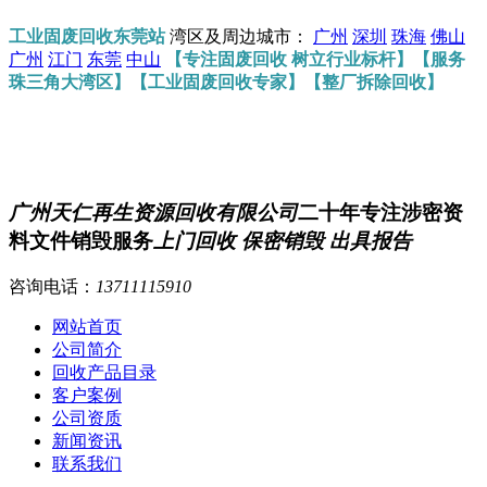
工业固废回收东莞站
湾区及周边城市：
广州
深圳
珠海
佛山
广州
江门
东莞
中山
【专注固废回收 树立行业标杆】【服务
珠三角大湾区】【工业固废回收专家】【整厂拆除回收】
广州天仁再生资源回收有限公司
二十年专注涉密资
料文件销毁服务
上门回收 保密销毁 出具报告
咨询电话：
13711115910
网站首页
公司简介
回收产品目录
客户案例
公司资质
新闻资讯
联系我们