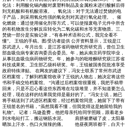
化法：利用酸化锅内酸对废塑料制品及金属粉末进行酸解后得
到无机酸和有机酸溶液。 、氧化法：对于无法通过焚烧的电
子产品，则采用氧化性强的氧化剂对其进行氧化处理。 、催
化燃烧：通过使用催化剂等方式，可以使报废电子元件中所含
的有机物发生分解反应转化为二氧化碳和水等无害物质。三、
焚烧一部分是实验记录，“有各种术语和公式，我完全看不
懂”。 王锐的手稿。图/受访者提供 公开资料显示，王锐是江
苏武进人，年月出生，是江苏省药物研究所研究员，曾任卫生
部血吸虫病专家咨询委员会委员。年，她从南京药学院毕业，
从事抗血吸虫病药物研究。年，她参与的吡喹酮研究获江苏省
科技成果奖、卫生部乙级科研奖。年，王锐被国务院批准享受
政府特殊津贴。 在网友的建议下，冯女士联系了常州市武进
区档案馆，了解到档案馆收录了王锐的人物志，她决定将这些
书和手稿交给档案馆。 “沟通过后档案馆很重视，我把手稿带
回来，只是不忍心看这些东西堆在垃圾堆里，并不知道要怎么
处理，现在这样的结果我觉得是最好的了。”冯女士说，她已
将手稿送到了武进区档案馆，经过档案馆同意，她留下了带有
王锐签名的书籍，“虽然我看不懂，但我觉得这是她留给我的
礼物”。 记者：马婕盈费，他把母亲托给同学照顾，跟着老乡
到水电站打工，搬运钢筋水泥。 肩膀被磨破了皮，太阳暴
晒加上汗水，伤口火辣辣的痛。 他昼夜两班都干，白天十