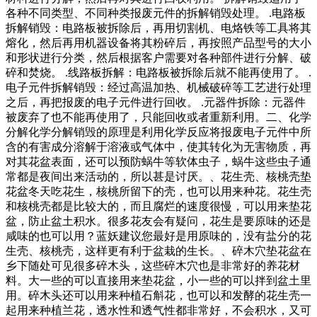
各种不同类型、不同种类报废元件的拆解销毁处理。 .电路板
拆解销毁：电路板被拆除后，再用切割机、电烙铁等工具将其
熔化，然后再用机器设备将其粉碎后，再按照产品型号的大小
和形状进行分类，然后根据客户需要对各种部件进行分解、破
碎和焚烧。 .线路板拆解：电路板被拆除后就不能再使用了。 .
电子元件拆解销毁：经过高温加热、机械破碎等工艺进行处理
之后，再把报废的电子元件进行回收。 .元器件拆除：元器件
被废弃了也不能再使用了，只能回收或者重新利用。二、化学
分解化学分解销毁的原理是利用化学反应将报废电子元件中所
含的有害成分溶解于溶液或气体中，使其转化为无害物质，再
对其花盆表面，还可以预防蜗牛等软体虫子，蜗牛这些虫子通
常都是夜间出来活动的，所以甚是讨厌。、花生壳、核桃壳垫
花盆冬天吃花生，核桃所留下的壳，也可以用来种花。花生壳
和核桃壳都是比较大的，而且腐烂的速度很慢，可以用来垫花
盆，防止盆土积水。很多花友会有疑问，花生是要原味的还是
咸味的也可以用？蓝妖建议您最好是用原味的，没有盐分的花
生壳、核桃壳，这样更有利于盆栽的生长。、碎木穴垫花盆在
乡下随处可见很多碎木头，这些碎木穴也是非常好的养花材
料。大一些的可以直接用来垫花盆，小一些的可以拌到盆土里
用。碎木头还可以用来种植石斛花，也可以和发酵的花生壳一
起用来种植兰花，透水性和透气性都非常好，不会积水，又可