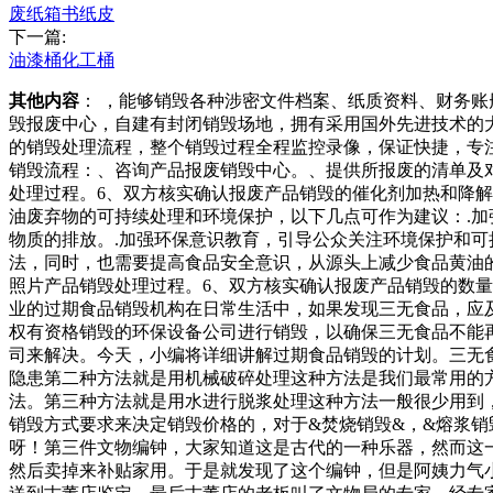
废纸箱书纸皮
下一篇:
油漆桶化工桶
其他内容
： ，能够销毁各种涉密文件档案、纸质资料、财务账
毁报废中心，自建有封闭销毁场地，拥有采用国外先进技术的
的销毁处理流程，整个销毁过程全程监控录像，保证快捷，专
销毁流程：、咨询产品报废销毁中心。、提供所报废的清单及
处理过程。6、双方核实确认报废产品销毁的催化剂加热和降
油废弃物的可持续处理和环境保护，以下几点可作为建议：.加
物质的排放。.加强环保意识教育，引导公众关注环境保护和
法，同时，也需要提高食品安全意识，从源头上减少食品黄油
照片产品销毁处理过程。6、双方核实确认报废产品销毁的数
业的过期食品销毁机构在日常生活中，如果发现三无食品，应
权有资格销毁的环保设备公司进行销毁，以确保三无食品不能
司来解决。今天，小编将详细讲解过期食品销毁的计划。三无
隐患第二种方法就是用机械破碎处理这种方法是我们最常用的
法。第三种方法就是用水进行脱浆处理这种方法一般很少用到
销毁方式要求来决定销毁价格的，对于&焚烧销毁&，&熔浆
呀！第三件文物编钟，大家知道这是古代的一种乐器，然而这
然后卖掉来补贴家用。于是就发现了这个编钟，但是阿姨力气