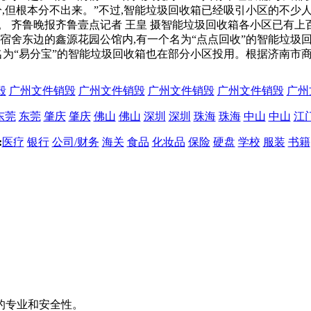
分,但根本分不出来。”不过,智能垃圾回收箱已经吸引小区的不
。 齐鲁晚报齐鲁壹点记者 王皇 摄智能垃圾回收箱各小区已有上
宿舍东边的鑫源花园公馆内,有一个名为“点点回收”的智能垃圾
名为“易分宝”的智能垃圾回收箱也在部分小区投用。根据济南市商
毁
广州文件销毁
广州文件销毁
广州文件销毁
广州文件销毁
广州
东莞
东莞
肇庆
肇庆
佛山
佛山
深圳
深圳
珠海
珠海
中山
中山
江
:
医疗
银行
公司/财务
海关
食品
化妆品
保险
硬盘
学校
服装
书籍
的专业和安全性。