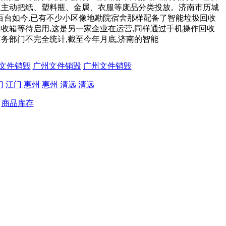
少人主动把纸、塑料瓶、金属、衣服等废品分类投放。济南市历城
百台如今,已有不少小区像地勘院宿舍那样配备了智能垃圾回收
回收箱等待启用,这是另一家企业在运营,同样通过手机操作回收
务部门不完全统计,截至今年月底,济南的智能
文件销毁
广州文件销毁
广州文件销毁
门
江门
惠州
惠州
清远
清远
商品库存