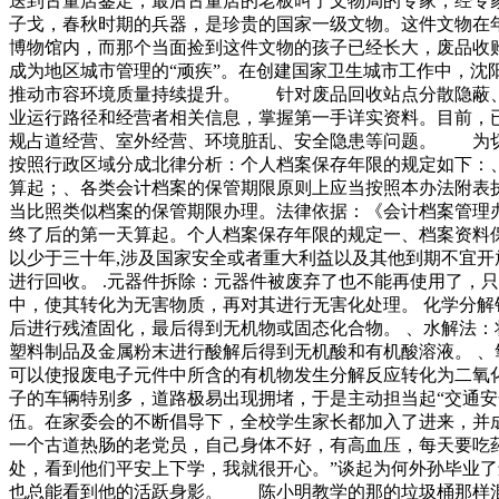
送到古董店鉴定，最后古董店的老板叫了文物局的专家，经专
子戈，春秋时期的兵器，是珍贵的国家一级文物。这件文物在
博物馆内，而那个当面捡到这件文物的孩子已经长大，废品收
成为地区城市管理的“顽疾”。在创建国家卫生城市工作中，
推动市容环境质量持续提升。 针对废品回收站点分散隐蔽、
业运行路径和经营者相关信息，掌握第一手详实资料。目前，
规占道经营、室外经营、环境脏乱、安全隐患等问题。 为切
按照行政区域分成北律分析：个人档案保存年限的规定如下：
算起；、各类会计档案的保管期限原则上应当按照本办法附表
当比照类似档案的保管期限办理。法律依据：《会计档案管理
终了后的第一天算起。个人档案保存年限的规定一、档案资料保
以少于三十年,涉及国家安全或者重大利益以及其他到期不宜开
进行回收。 .元器件拆除：元器件被废弃了也不能再使用了，
中，使其转化为无害物质，再对其进行无害化处理。 化学分解
后进行残渣固化，最后得到无机物或固态化合物。 、水解法：
塑料制品及金属粉末进行酸解后得到无机酸和有机酸溶液。 、
可以使报废电子元件中所含的有机物发生分解反应转化为二氧
子的车辆特别多，道路极易出现拥堵，于是主动担当起“交通
伍。在家委会的不断倡导下，全校学生家长都加入了进来，并
一个古道热肠的老党员，自己身体不好，有高血压，每天要吃
处，看到他们平安上下学，我就很开心。”谈起为何外孙毕
也总能看到他的活跃身影。 陈小明教学的那的垃圾桶那样混到