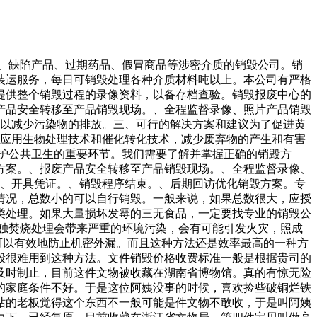
品、缺陷产品、过期药品、假冒商品等涉密介质的销毁公司。销
装运服务，每日可销毁处理各种介质材料吨以上。本公司有严格
提供整个销毁过程的录像资料，以备存档查验。销毁报废中心的
产品安全转移至产品销毁现场。、全程监督录像、照片产品销毁
可以减少污染物的排放。三、可行的解决方案和建议为了促进黄
和应用生物处理技术和催化转化技术，减少废弃物的产生和有害
护公共卫生的重要环节。我们需要了解并掌握正确的销毁方
方案。、报废产品安全转移至产品销毁现场。、全程监督录像、
。、开具凭证。、销毁程序结束。、后期回访优化销毁方案。专
情况，总数小的可以自行销毁。一般来说，如果总数很大，应授
类处理。如果大量损坏发霉的三无食品，一定要找专业的销毁公
独焚烧处理会带来严重的环境污染，会有可能引发火灾，照成
可以有效地防止机密外漏。而且这种方法还是效率最高的一种方
般很难用到这种方法。文件销毁价格收费标准一般是根据贵司的
及时制止，目前这件文物被收藏在湖南省博物馆。真的有惊无险
的家庭条件不好。于是这位阿姨没事的时候，喜欢捡些破铜烂铁
站的老板觉得这个东西不一般可能是件文物不敢收，于是叫阿姨