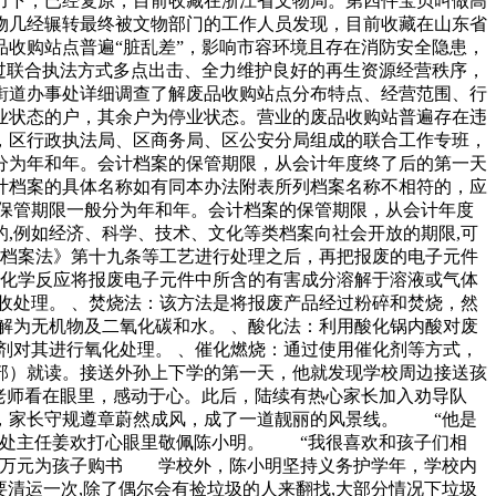
力下，已经复原，目前收藏在浙江省文物局。第四件宝贝叫做高
物几经辗转最终被文物部门的工作人员发现，目前收藏在山东省
收购站点普遍“脏乱差”，影响市容环境且存在消防安全隐患，
过联合执法方式多点出击、全力维护良好的再生资源经营秩序，
街道办事处详细调查了解废品收购站点分布特点、经营范围、行
业状态的户，其余户为停业状态。营业的废品收购站普遍存在违
，区行政执法局、区商务局、区公安分局组成的联合工作专班，
分为年和年。会计档案的保管期限，从会计年度终了后的第一天
计档案的具体名称如有同本办法附表所列档案名称不相符的，应
保管期限一般分为年和年。会计档案的保管期限，从会计年度
,例如经济、科学、技术、文化等类档案向社会开放的期限,可
国档案法》第十九条等工艺进行处理之后，再把报废的电子元件
用化学反应将报废电子元件中所含的有害成分溶解于溶液或气体
收处理。 、焚烧法：该方法是将报废产品经过粉碎和焚烧，然
解为无机物及二氧化碳和水。 、酸化法：利用酸化锅内酸对废
剂对其进行氧化处理。 、催化燃烧：通过使用催化剂等方式，
部）就读。接送外孙上下学的第一天，他就发现学校周边接送孩
老师看在眼里，感动于心。此后，陆续有热心家长加入劝导队
，家长守规遵章蔚然成风，成了一道靓丽的风景线。 “他是
育处主任姜欢打心眼里敬佩陈小明。 “我很喜欢和孩子们相
款万元为孩子购书 学校外，陈小明坚持义务护学年，学校内
清运一次,除了偶尔会有捡垃圾的人来翻找,大部分情况下垃圾