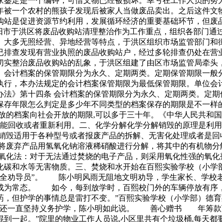
家鉴定是一个编钟，可惜文物已经被损坏。幸亏在工作人员的努
年被一个农村的熊孩子发现后被家人当做废品卖出。之后这件文
购站是促进资源节约利用，发展循环经济的重要基础环节，但废品
沈阳市于洪区将废品收购站清理整治作为工作重点，组织各部门通
大多无照经营、异地经营等特点，于洪区组织市场监管部门和
已排查发现有营业执照的废品收购站户，经过多轮排查仍处在营
实整治废品收购站的乱象，于洪区组建了由区市场监管局牵头
、会计档案的保管期限分为永久、定期两类。定期保管期限一般
执行，本办法规定的会计档案保管期限为最低保管期限。单位会
办法》第十四条 会计档案的保管期限分为永久、定期两类。定期
存年限怎么判定是多少年不同类型的档案保存的期限是不一样的
放的档案向社会开放的期限,可以多于三十年。《中华人民共和
只能回收或者重新利用。二、化学分解化学分解销毁的原理是利
销毁适用于各种型号或者报废产品的拆解、无害化处理或者是回
将废弃产品用氢氧化钠溶液稀硝酸进行分解，将其中的有机物分
氧化法：对于无法通过焚烧的电子产品，则采用氧化性强的氧化
化碳和水等无害物质。三、焚烧和水开始在百熙实验学校（小学
安全劝导员”。 陈小明风雨无阻地文明劝导，学生家长、学校
成为常态。 如今，每到放学时，百熙校门外的车辆停放有序
药，但护学的事情总是雷打不变。”百熙实验学校（小学部）德
业了还一直坚持义务护学，陈小明如此说。 善心赠书 年筹
一起。”院里的物业工作人员说,小区里共有个垃圾桶,每天都要