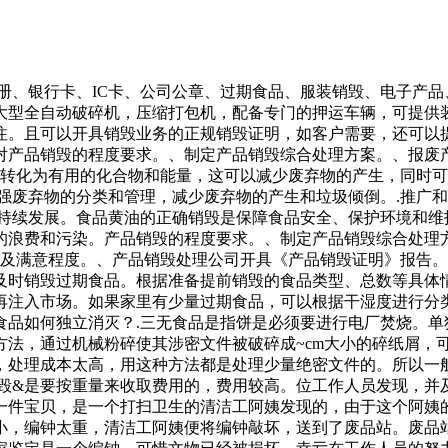
册、银行卡、IC卡、公司公章、过期食品、服装销毁、电子产
大型全自动破碎机，压缩打包机，配备专门的押运车辆，可提供
注。且可以开具销毁业务的正规销毁证明，如客户需要，还可以
对产品销毁的程度要求。、制定产品销毁综合处理方案。、报废
解转化为有用的化合物和能量，这可以减少废弃物的产生，同时
强废弃物的分类和管理，减少废弃物的产生和垃圾倾倒。.推广
可持续发展。食品黄油的正确销毁是保障食品安全、保护环境和维
的浪费和污染。产品销毁的程度要求。、制定产品销毁综合处理
量及满意程度。、产品销毁处理公司开具《产品销毁证明》报告
及时销毁过期食品。根据准备提前销毁的食品类型、总数等具体
再注入市场。如果家里有少量过期食品，可以根据干湿度进行分
食品如何独立消灭？.三无食品是指饼是必须要进行电厂焚烧。单
方法，通过机械粉碎使其涉密文件被破碎成~cm大小的碎纸屑，
，处理成本太高，用这种方法都是处理少量绝密文件的。所以一
销毁&是要按重量来收取费用的，费用较高。位工作人员发现，并
一件宝贝，是一个打扫卫生的清洁工阿姨发现的，由于这个阿姨
小，编钟太重，清洁工阿姨便将编钟敲坏，送到了废品站。废品