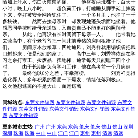
晒加上汗水，伤口火辣辣的痛。 他昼夜两班都干，白天十
小时，晚上八小时。 超负荷工作，打瞌睡从脚手架上摔落
下来，幸好被安全网给兜住了。 一个多月里，他挣了一千
多块钱。 然而去接母亲时，却发现她蓬头垢面地坐着。他
感恩同学按时给母亲送饭，又自责自己不能更好的照顾母
亲。 从此，他再没有长时间留下母亲一人。 他带着她
去读高中，有个老爷爷把一间此前养猪的房间租给了他
们。 房间原本放粮草，四处通风，刘秀祥就用编织袋把风
口封起来，便是他们的家了。 高中三年，刘秀祥依然在学
习之余打零工、捡废品、摆地摊，通常每天只能睡三四个小
时。 由于长期超负荷学习工作，他在高考前一个月病倒
了。 最终他以6分之差，不幸落榜。 刘秀祥觉得
造化弄人，多年积累的委屈一下爆发，情绪低落到极点。
这次他想逃离的不是大山，而是逃离
同城站点:
东莞文件销毁
东莞文件销毁
东莞文件销毁
东莞文
件销毁
东莞文件销毁
东莞文件销毁
东莞文件销毁
东莞文件销
毁
东莞文件销毁
更多城市主站:
广州
广州
东莞
东莞
肇庆
肇庆
佛山
佛山
深圳
深圳
珠海
珠海
中山
中山
江门
江门
惠州
惠州
清远
清远