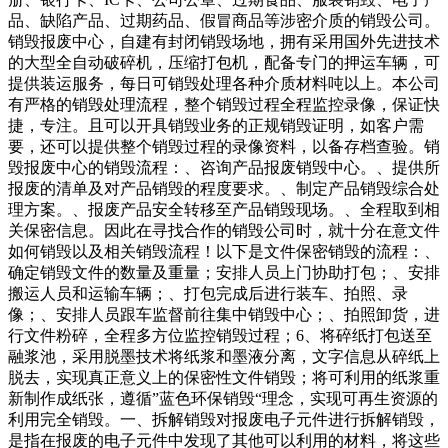
品、缺陷产品、过期药品、假冒商品等涉密介质的销毁公司。
销毁报废中心，自建有封闭销毁场地，拥有采用国外先进技术
的大型全自动破碎机，压缩打包机，配备专门的押运车辆，可
提供装运服务，每日可销毁处理各种介质材料吨以上。本公司
有严格的销毁处理流程，整个销毁过程全程监控录像，保证快
捷，专注。且可以开具销毁业务的正规销毁证明，如客户需
要，还可以提供整个销毁过程的录像资料，以备存档查验。销
毁报废中心的销毁流程：、咨询产品报废销毁中心。、提供所
报废的清单及对产品销毁的程度要求。、制定产品销毁综合处
理方案。、报废产品安全转移至产品销毁现场。、全程取到相
关保密信息。因此在寻找合作的销毁公司时，就十分在意文件
如何销毁以及相关销毁流程！以下是文件保密销毁的流程：、
确定销毁文件的数量及重量；安排人员上门协助打包；、安排
搬运人员和运输车辆；、打包完成后进行装车、拍照、录
像；、安排人员跟车监督前往集中销毁中心；、拍照卸货，进
行文件粉碎，全程多方位监控销毁过程；6、将碎纸打包送至
融浆池，采用脱墨技术将纸浆和墨液分离，文字信息从碎纸上
脱去，实现真正意义上的保密性文件销毁；将可利用的纸浆重
新制作成纸张，遵循”蓝色环保销毁“理念，实现可再生资源的
利用完全销毁。一、拆解销毁对报废电子元件进行拆解销毁，
是指在报废的电子元件中发现了其他可以利用的材料，将这些