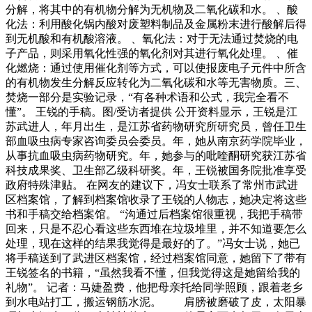
分解，将其中的有机物分解为无机物及二氧化碳和水。 、酸
化法：利用酸化锅内酸对废塑料制品及金属粉末进行酸解后得
到无机酸和有机酸溶液。 、氧化法：对于无法通过焚烧的电
子产品，则采用氧化性强的氧化剂对其进行氧化处理。 、催
化燃烧：通过使用催化剂等方式，可以使报废电子元件中所含
的有机物发生分解反应转化为二氧化碳和水等无害物质。三、
焚烧一部分是实验记录，“有各种术语和公式，我完全看不
懂”。 王锐的手稿。图/受访者提供 公开资料显示，王锐是江
苏武进人，年月出生，是江苏省药物研究所研究员，曾任卫生
部血吸虫病专家咨询委员会委员。年，她从南京药学院毕业，
从事抗血吸虫病药物研究。年，她参与的吡喹酮研究获江苏省
科技成果奖、卫生部乙级科研奖。年，王锐被国务院批准享受
政府特殊津贴。 在网友的建议下，冯女士联系了常州市武进
区档案馆，了解到档案馆收录了王锐的人物志，她决定将这些
书和手稿交给档案馆。 “沟通过后档案馆很重视，我把手稿带
回来，只是不忍心看这些东西堆在垃圾堆里，并不知道要怎么
处理，现在这样的结果我觉得是最好的了。”冯女士说，她已
将手稿送到了武进区档案馆，经过档案馆同意，她留下了带有
王锐签名的书籍，“虽然我看不懂，但我觉得这是她留给我的
礼物”。 记者：马婕盈费，他把母亲托给同学照顾，跟着老乡
到水电站打工，搬运钢筋水泥。 肩膀被磨破了皮，太阳暴