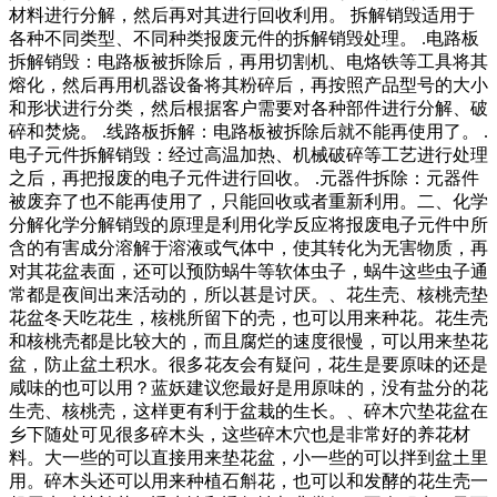
材料进行分解，然后再对其进行回收利用。 拆解销毁适用于
各种不同类型、不同种类报废元件的拆解销毁处理。 .电路板
拆解销毁：电路板被拆除后，再用切割机、电烙铁等工具将其
熔化，然后再用机器设备将其粉碎后，再按照产品型号的大小
和形状进行分类，然后根据客户需要对各种部件进行分解、破
碎和焚烧。 .线路板拆解：电路板被拆除后就不能再使用了。 .
电子元件拆解销毁：经过高温加热、机械破碎等工艺进行处理
之后，再把报废的电子元件进行回收。 .元器件拆除：元器件
被废弃了也不能再使用了，只能回收或者重新利用。二、化学
分解化学分解销毁的原理是利用化学反应将报废电子元件中所
含的有害成分溶解于溶液或气体中，使其转化为无害物质，再
对其花盆表面，还可以预防蜗牛等软体虫子，蜗牛这些虫子通
常都是夜间出来活动的，所以甚是讨厌。、花生壳、核桃壳垫
花盆冬天吃花生，核桃所留下的壳，也可以用来种花。花生壳
和核桃壳都是比较大的，而且腐烂的速度很慢，可以用来垫花
盆，防止盆土积水。很多花友会有疑问，花生是要原味的还是
咸味的也可以用？蓝妖建议您最好是用原味的，没有盐分的花
生壳、核桃壳，这样更有利于盆栽的生长。、碎木穴垫花盆在
乡下随处可见很多碎木头，这些碎木穴也是非常好的养花材
料。大一些的可以直接用来垫花盆，小一些的可以拌到盆土里
用。碎木头还可以用来种植石斛花，也可以和发酵的花生壳一