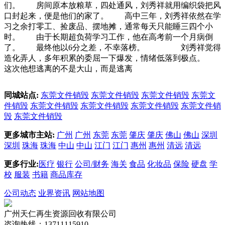
们。 房间原本放粮草，四处通风，刘秀祥就用编织袋把风
口封起来，便是他们的家了。 高中三年，刘秀祥依然在学
习之余打零工、捡废品、摆地摊，通常每天只能睡三四个小
时。 由于长期超负荷学习工作，他在高考前一个月病倒
了。 最终他以6分之差，不幸落榜。 刘秀祥觉得
造化弄人，多年积累的委屈一下爆发，情绪低落到极点。
这次他想逃离的不是大山，而是逃离
同城站点:
东莞文件销毁
东莞文件销毁
东莞文件销毁
东莞文
件销毁
东莞文件销毁
东莞文件销毁
东莞文件销毁
东莞文件销
毁
东莞文件销毁
更多城市主站:
广州
广州
东莞
东莞
肇庆
肇庆
佛山
佛山
深圳
深圳
珠海
珠海
中山
中山
江门
江门
惠州
惠州
清远
清远
更多行业:
医疗
银行
公司/财务
海关
食品
化妆品
保险
硬盘
学
校
服装
书籍
商品库存
公司动态
业界资讯
网站地图
广州天仁再生资源回收有限公司
咨询热线：13711115910