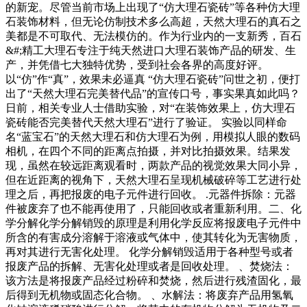
的新宠。尽管当前市场上出现了“仿大理石瓷砖”等各种仿大理
石装饰材料，但无论仿制技术多么高超，天然大理石的真石之
美都是不可取代、无法模仿的。作为行业内的一支新秀，百石
&#;精工大理石专注于纯天然进口大理石装饰产品的研发、生
产，并凭借七大独特优势，受到社会各界的高度好评。
以“仿”作“真”，效果未必逼真 “仿大理石瓷砖”问世之初，便打
出了“天然大理石完美替代品”的宣传口号，事实果真如此吗？
日前，相关专业人士借助实验，对“在装饰效果上，仿大理石
瓷砖能否完美替代天然大理石”进行了验证。 实验以同样命
名“蓝宝石”的天然大理石和仿大理石为例，用模拟人眼的数码
相机，在四个不同的距离点拍摄，并对比拍摄效果。结果发
现，虽然在较远距离观看时，两款产品的视觉效果大同小异，
但在近距离的视角下，天然大理石呈现机械破碎等工艺进行处
理之后，再把报废的电子元件进行回收。 .元器件拆除：元器
件被废弃了也不能再使用了，只能回收或者重新利用。二、化
学分解化学分解销毁的原理是利用化学反应将报废电子元件中
所含的有害成分溶解于溶液或气体中，使其转化为无害物质，
再对其进行无害化处理。 化学分解销毁适用于各种型号或者
报废产品的拆解、无害化处理或者是回收处理。 、焚烧法：
该方法是将报废产品经过粉碎和焚烧，然后进行残渣固化，最
后得到无机物或固态化合物。 、水解法：将废弃产品用氢氧