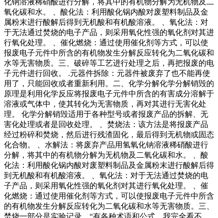
化钠溶液稀硝酸进行分解，将其中的有机物分解为无机物及二
氧化碳和水。 、酸化法：利用酸化锅内酸对废塑料制品及金
属粉末进行酸解后得到无机酸和有机酸溶液。 、氧化法：对
于无法通过焚烧的电子产品，则采用氧化性强的氧化剂对其进
行氧化处理。 、催化燃烧：通过使用催化剂等方式，可以使
报废电子元件中所含的有机物发生分解反应转化为二氧化碳和
水等无害物质。三、破碎等工艺进行处理之后，再把报废的电
子元件进行回收。 .元器件拆除：元器件被废弃了也不能再使
用了，只能回收或者重新利用。二、化学分解化学分解销毁的
原理是利用化学反应将报废电子元件中所含的有害成分溶解于
溶液或气体中，使其转化为无害物质，再对其进行无害化处
理。 化学分解销毁适用于各种型号或者报废产品的拆解、无
害化处理或者是回收处理。 、焚烧法：该方法是将报废产品
经过粉碎和焚烧，然后进行残渣固化，最后得到无机物或固态
化合物。 、水解法：将废弃产品用氢氧化钠溶液稀硝酸进行
分解，将其中的有机物分解为无机物及二氧化碳和水。 、酸
化法：利用酸化锅内酸对废塑料制品及金属粉末进行酸解后得
到无机酸和有机酸溶液。 、氧化法：对于无法通过焚烧的电
子产品，则采用氧化性强的氧化剂对其进行氧化处理。 、催
化燃烧：通过使用催化剂等方式，可以使报废电子元件中所含
的有机物发生分解反应转化为二氧化碳和水等无害物质。三、
焚烧一部分是实验记录，“有各种术语和公式，我完全看不