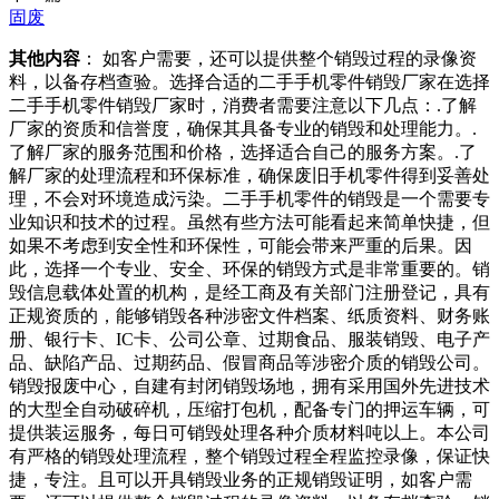
固废
其他内容
： 如客户需要，还可以提供整个销毁过程的录像资
料，以备存档查验。选择合适的二手手机零件销毁厂家在选择
二手手机零件销毁厂家时，消费者需要注意以下几点：.了解
厂家的资质和信誉度，确保其具备专业的销毁和处理能力。.
了解厂家的服务范围和价格，选择适合自己的服务方案。.了
解厂家的处理流程和环保标准，确保废旧手机零件得到妥善处
理，不会对环境造成污染。二手手机零件的销毁是一个需要专
业知识和技术的过程。虽然有些方法可能看起来简单快捷，但
如果不考虑到安全性和环保性，可能会带来严重的后果。因
此，选择一个专业、安全、环保的销毁方式是非常重要的。销
毁信息载体处置的机构，是经工商及有关部门注册登记，具有
正规资质的，能够销毁各种涉密文件档案、纸质资料、财务账
册、银行卡、IC卡、公司公章、过期食品、服装销毁、电子产
品、缺陷产品、过期药品、假冒商品等涉密介质的销毁公司。
销毁报废中心，自建有封闭销毁场地，拥有采用国外先进技术
的大型全自动破碎机，压缩打包机，配备专门的押运车辆，可
提供装运服务，每日可销毁处理各种介质材料吨以上。本公司
有严格的销毁处理流程，整个销毁过程全程监控录像，保证快
捷，专注。且可以开具销毁业务的正规销毁证明，如客户需