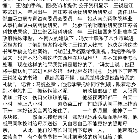
懂”。 王锐的手稿。图/受访者提供 公开资料显示，王锐是江
苏武进人，年月出生，是江苏省药物研究所研究员，曾任卫生
部血吸虫病专家咨询委员会委员。年，她从南京药学院毕业，
从事抗血吸虫病药物研究。年，她参与的吡喹酮研究获江苏省
科技成果奖、卫生部乙级科研奖。年，王锐被国务院批准享受
政府特殊津贴。 在网友的建议下，冯女士联系了常州市武进
区档案馆，了解到档案馆收录了王锐的人物志，她决定将这些
书和手稿交给档案馆。 “沟通过后档案馆很重视，我把手稿带
回来，只是不忍心看这些东西堆在垃圾堆里，并不知道要怎么
处理，现在这样的结果我觉得是最好的了。”冯女士说，她已
将手稿送到了武进区档案馆，经过档案馆同意，她留下了带有
王锐签名的书籍，“虽然我看不懂，但我觉得这是她留给我的
礼物”。 记者：马婕盈费，他把母亲托给同学照顾，跟着老乡
到水电站打工，搬运钢筋水泥。 肩膀被磨破了皮，太阳暴
晒加上汗水，伤口火辣辣的痛。 他昼夜两班都干，白天十
小时，晚上八小时。 超负荷工作，打瞌睡从脚手架上摔落
下来，幸好被安全网给兜住了。 一个多月里，他挣了一千
多块钱。 然而去接母亲时，却发现她蓬头垢面地坐着。他
感恩同学按时给母亲送饭，又自责自己不能更好的照顾母
亲。 从此，他再没有长时间留下母亲一人。 他带着她
去读高中，有个老爷爷把一间此前养猪的房间租给了他