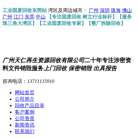
工业固废回收东莞站
湾区及周边城市：
广州
深圳
珠海
佛山
广州
江门
东莞
中山
【专注固废回收 树立行业标杆】【服务
珠三角大湾区】【工业固废回收专家】【整厂拆除回收】
广州天仁再生资源回收有限公司
二十年专注涉密资
料文件销毁服务
上门回收 保密销毁 出具报告
咨询电话：
13711115910
网站首页
公司简介
回收产品目录
客户案例
公司资质
新闻资讯
联系我们