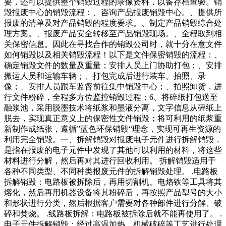
要，还可以提供整个销毁过程的录像资料，以备存档查验。销
毁报废中心的销毁流程：、咨询产品报废销毁中心。、提供所
报废的清单及对产品销毁的程度要求。、制定产品销毁综合处
理方案。、报废产品安全转移至产品销毁现场。、全程取到相
关保密信息。因此在寻找合作的销毁公司时，就十分在意文件
如何销毁以及相关销毁流程！以下是文件保密销毁的流程：、
确定销毁文件的数量及重量；安排人员上门协助打包；、安排
搬运人员和运输车辆；、打包完成后进行装车、拍照、录
像；、安排人员跟车监督前往集中销毁中心；、拍照卸货，进
行文件粉碎，全程多方位监控销毁过程；6、将碎纸打包送至
融浆池，采用脱墨技术将纸浆和墨液分离，文字信息从碎纸上
脱去，实现真正意义上的保密性文件销毁；将可利用的纸浆重
新制作成纸张，遵循”蓝色环保销毁“理念，实现可再生资源的
利用完全销毁。一、拆解销毁对报废电子元件进行拆解销毁，
是指在报废的电子元件中发现了其他可以利用的材料，将这些
材料进行分解，然后再对其进行回收利用。 拆解销毁适用于
各种不同类型、不同种类报废元件的拆解销毁处理。 .电路板
拆解销毁：电路板被拆除后，再用切割机、电烙铁等工具将其
熔化，然后再用机器设备将其粉碎后，再按照产品型号的大小
和形状进行分类，然后根据客户需要对各种部件进行分解、破
碎和焚烧。 .线路板拆解：电路板被拆除后就不能再使用了。 .
电子元件拆解销毁：经过高温加热、机械破碎等工艺进行处理