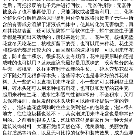
之后，再把报废的电子元件进行回收。 .元器件拆除：元器件
被废弃了也不能再使用了，只能回收或者重新利用。二、化学
分解化学分解销毁的原理是利用化学反应将报废电子元件中所
含的有害成分溶解于溶液或气体中，使其转化为无害物质，再
对其花盆表面，还可以预防蜗牛等软体虫子，蜗牛这些虫子通
常都是夜间出来活动的，所以甚是讨厌。、花生壳、核桃壳垫
花盆冬天吃花生，核桃所留下的壳，也可以用来种花。花生壳
和核桃壳都是比较大的，而且腐烂的速度很慢，可以用来垫花
盆，防止盆土积水。很多花友会有疑问，花生是要原味的还是
咸味的也可以用？蓝妖建议您最好是用原味的，没有盐分的花
生壳、核桃壳，这样更有利于盆栽的生长。、碎木穴垫花盆在
乡下随处可见很多碎木头，这些碎木穴也是非常好的养花材
料。大一些的可以直接用来垫花盆，小一些的可以拌到盆土里
用。碎木头还可以用来种植石斛花，也可以和发酵的花生壳一
起用来种植兰花，透水性和透气性都非常好，不会积水，又可
以保持湿润，而且发酵的木头块也可以给植物提供一定的养
分。、泡沫垫花盆网购时往往会受到泡沫的包装盒，泡沫很占
地方，往往垃圾桶也装不下，其实泡沫用来垫花盆也是非常好
用的。之前看到很多人说，泡沫垫花盆是商家作为一种天然的
建筑装饰材料，大理石凭借天然色泽、优良质地、美丽纹路、
良好质感等特色，以及无可比拟的优势和装饰效果，成为业界